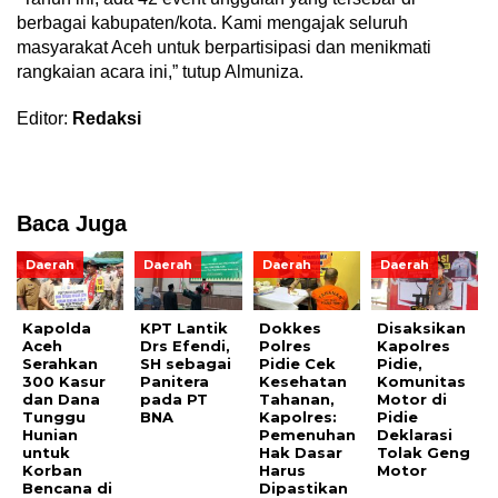
berbagai kabupaten/kota. Kami mengajak seluruh
masyarakat Aceh untuk berpartisipasi dan menikmati
rangkaian acara ini,” tutup Almuniza.
Editor:
Redaksi
Baca Juga
Daerah
Daerah
Daerah
Daerah
Kapolda
KPT Lantik
Dokkes
Disaksikan
Aceh
Drs Efendi,
Polres
Kapolres
Serahkan
SH sebagai
Pidie Cek
Pidie,
300 Kasur
Panitera
Kesehatan
Komunitas
dan Dana
pada PT
Tahanan,
Motor di
Tunggu
BNA
Kapolres:
Pidie
Hunian
Pemenuhan
Deklarasi
untuk
Hak Dasar
Tolak Geng
Korban
Harus
Motor
Bencana di
Dipastikan