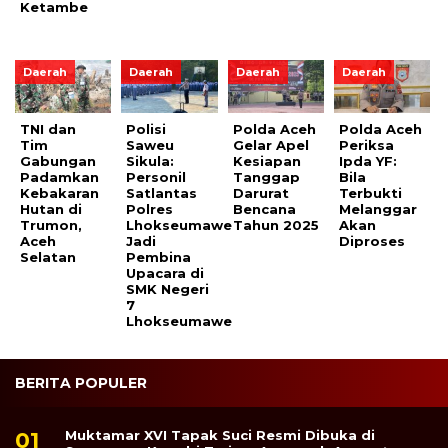
Ketambe
Daerah
Daerah
Daerah
Daerah
TNI dan
Polisi
Polda Aceh
Polda Aceh
Tim
Saweu
Gelar Apel
Periksa
Gabungan
Sikula:
Kesiapan
Ipda YF:
Padamkan
Personil
Tanggap
Bila
Kebakaran
Satlantas
Darurat
Terbukti
Hutan di
Polres
Bencana
Melanggar
Trumon,
Lhokseumawe
Tahun 2025
Akan
Aceh
Jadi
Diproses
Selatan
Pembina
Upacara di
SMK Negeri
7
Lhokseumawe
BERITA POPULER
Muktamar XVI Tapak Suci Resmi Dibuka di