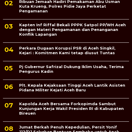
Ribuan Jemaah Hadiri Pemakaman Abu Usman
Kuta Krueng, Polres Pidie Jaya Perketat
Pengamanan
Kapten Inf Riffal Bekali PPPK Satpol PP/WH Aceh
dengan Materi Pengamanan dan Penanganan
Konflik Lapangan
Perkara Dugaan Korupsi PSR di Aceh Singkil,
Kejari : Komitmen Kami tetap diusut Tuntas
Pj Gubernur Safrizal Dukung Iklim Usaha, Terima
Pengurus Kadin
Plt. Kepala Kejaksaan Tinggi Aceh Lantik Asisten
Pidana Militer Kejati Aceh Baru
Kapolda Aceh Bersama Forkopimda Sambut
Kunjungan Kerja Wakil Presiden RI di Kabupaten
Bireuen
Jumat Berkah Penuh Kepedulian, Persit Yonif
112/DJ Salurkan Bantuan Sembako untuk Anak