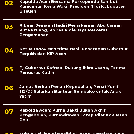
Kapolda Aceh Bersama Forkopimda Sambut
Kunjungan Kerja Wakil Presiden RI di Kabupaten
Bireuen
Ribuan Jemaah Hadiri Pemakaman Abu Usman
Kuta Krueng, Polres Pidie Jaya Perketat
Pengamanan
Ketua DPRA Menerima Hasil Penetapan Gubernur
Terpilih dari KIP Aceh
Pj Gubernur Safrizal Dukung Iklim Usaha, Terima
Pengurus Kadin
Jumat Berkah Penuh Kepedulian, Persit Yonif
112/DJ Salurkan Bantuan Sembako untuk Anak
Yatim
Kapolda Aceh: Purna Bakti Bukan Akhir
Pengabdian, Purnawirawan Tetap Pilar Kekuatan
Polri
Subuh Keliling di Masjid Al-Ihsan, Kapolres Pidie