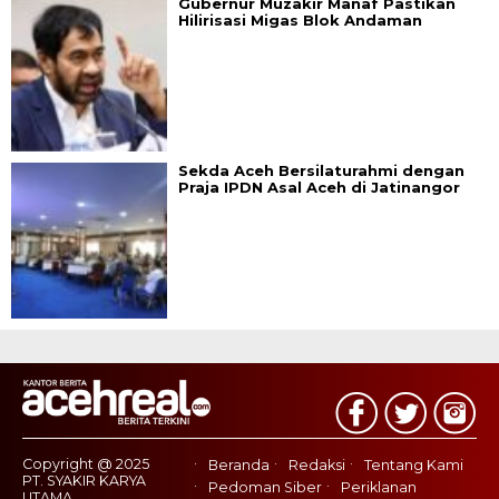
Gubernur Muzakir Manaf Pastikan
Hilirisasi Migas Blok Andaman
Sekda Aceh Bersilaturahmi dengan
Praja IPDN Asal Aceh di Jatinangor
Copyright @ 2025
Beranda
Redaksi
Tentang Kami
PT. SYAKIR KARYA
Pedoman Siber
Periklanan
UTAMA