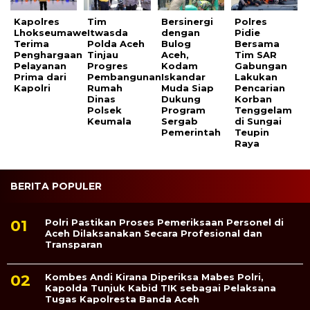
Kapolres
Tim
Bersinergi
Polres
Lhokseumawe
Itwasda
dengan
Pidie
Terima
Polda Aceh
Bulog
Bersama
Penghargaan
Tinjau
Aceh,
Tim SAR
Pelayanan
Progres
Kodam
Gabungan
Prima dari
Pembangunan
Iskandar
Lakukan
Kapolri
Rumah
Muda Siap
Pencarian
Dinas
Dukung
Korban
Polsek
Program
Tenggelam
Keumala
Sergab
di Sungai
Pemerintah
Teupin
Raya
BERITA POPULER
Polri Pastikan Proses Pemeriksaan Personel di
Aceh Dilaksanakan Secara Profesional dan
Transparan
Kombes Andi Kirana Diperiksa Mabes Polri,
Kapolda Tunjuk Kabid TIK sebagai Pelaksana
Tugas Kapolresta Banda Aceh