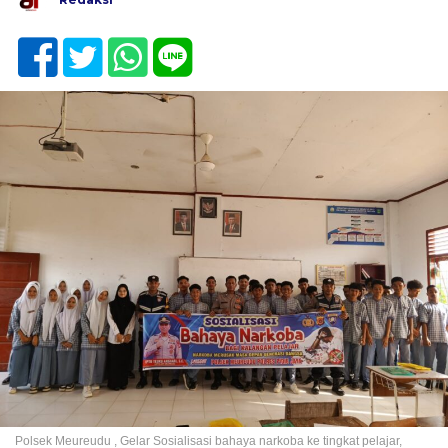
Polsek Meureudu , Gelar Sosialisasi bahaya narkoba ke tingkat pelajar,