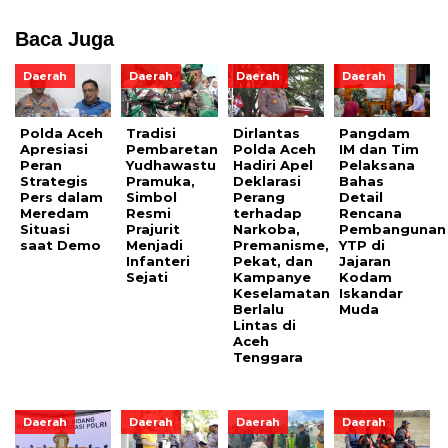
Baca Juga
Daerah
Daerah
Daerah
Daerah
Polda Aceh
Tradisi
Dirlantas
Pangdam
Apresiasi
Pembaretan
Polda Aceh
IM dan Tim
Peran
Yudhawastu
Hadiri Apel
Pelaksana
Strategis
Pramuka,
Deklarasi
Bahas
Pers dalam
Simbol
Perang
Detail
Meredam
Resmi
terhadap
Rencana
Situasi
Prajurit
Narkoba,
Pembangunan
saat Demo
Menjadi
Premanisme,
YTP di
Infanteri
Pekat, dan
Jajaran
Sejati
Kampanye
Kodam
Keselamatan
Iskandar
Berlalu
Muda
Lintas di
Aceh
Tenggara
Daerah
Daerah
Daerah
Daerah