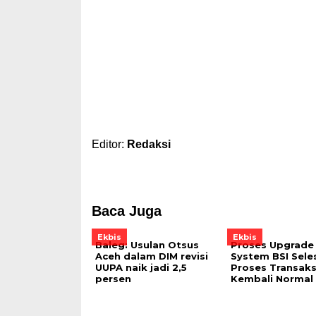
Editor:
Redaksi
Baca Juga
Ekbis
Ekbis
Baleg: Usulan Otsus
Proses Upgrade
Aceh dalam DIM revisi
System BSI Seles
UUPA naik jadi 2,5
Proses Transaks
persen
Kembali Normal