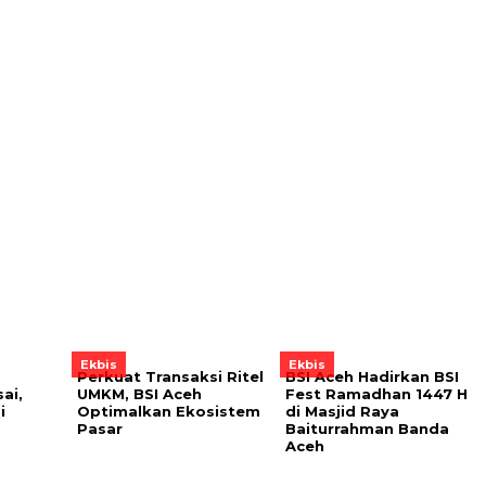
Ekbis
Ekbis
Perkuat Transaksi Ritel
BSI Aceh Hadirkan BSI
ai,
UMKM, BSI Aceh
Fest Ramadhan 1447 H
i
Optimalkan Ekosistem
di Masjid Raya
Pasar
Baiturrahman Banda
Aceh