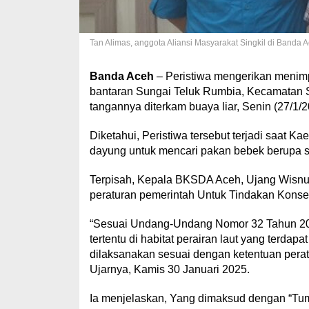
Tan Alimas, anggota Aliansi Masyarakat Singkil di Banda A
Banda Aceh
– Peristiwa mengerikan menimpa
bantaran Sungai Teluk Rumbia, Kecamatan Sin
tangannya diterkam buaya liar, Senin (27/1/2
Diketahui, Peristiwa tersebut terjadi saat
dayung untuk mencari pakan bebek berupa s
Terpisah, Kepala BKSDA Aceh, Ujang Wisnu
peraturan pemerintah Untuk Tindakan Konser
“Sesuai Undang-Undang Nomor 32 Tahun 202
tertentu di habitat perairan laut yang terd
dilaksanakan sesuai dengan ketentuan perat
Ujarnya, Kamis 30 Januari 2025.
Ia menjelaskan, Yang dimaksud dengan “Tumbu