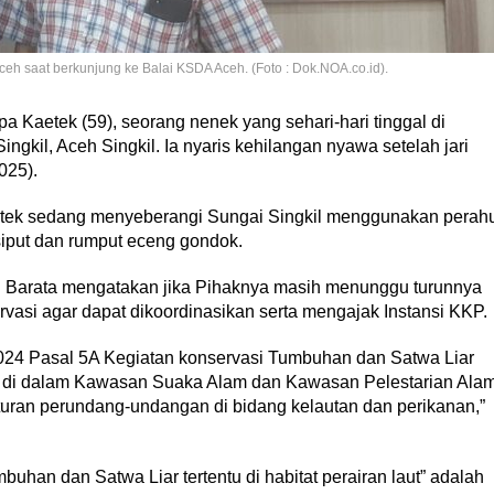
ceh saat berkunjung ke Balai KSDA Aceh. (Foto : Dok.NOA.co.id).
 Kaetek (59), seorang nenek yang sehari-hari tinggal di
gkil, Aceh Singkil. Ia nyaris kehilangan nyawa setelah jari
025).
 Kaetek sedang menyeberangi Sungai Singkil menggunakan perah
iput dan rumput eceng gondok.
 Barata mengatakan jika Pihaknya masih menunggu turunnya
vasi agar dapat dikoordinasikan serta mengajak Instansi KKP.
4 Pasal 5A Kegiatan konservasi Tumbuhan dan Satwa Liar
apat di dalam Kawasan Suaka Alam dan Kawasan Pelestarian Ala
uran perundang-undangan di bidang kelautan dan perikanan,”
han dan Satwa Liar tertentu di habitat perairan laut” adalah