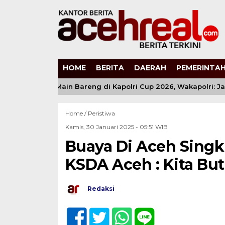
HOME
BERITA
DAERAH
PEMERINTAH
6 Anak Muda Main Bareng di Kapolri Cup 2026, Wakapolri: Jang
Home /
Peristiwa
Kamis, 30 Januari 2025 - 05:51 WIB
Buaya Di Aceh Singk
KSDA Aceh : Kita Bu
Redaksi