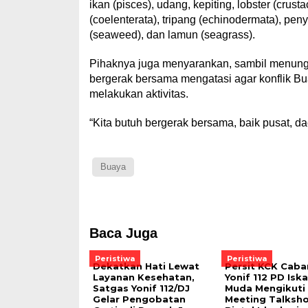
ikan (pisces), udang, kepiting, lobster (crus
(coelenterata), tripang (echinodermata), peny
(seaweed), dan lamun (seagrass).
Pihaknya juga menyarankan, sambil menunggu
bergerak bersama mengatasi agar konflik B
melakukan aktivitas.
“Kita butuh bergerak bersama, baik pusat, d
Buaya
Baca Juga
Peristiwa
Peristiwa
Dekatkan Hati Lewat
Persit KCK Caba
Layanan Kesehatan,
Yonif 112 PD Isk
Satgas Yonif 112/DJ
Muda Mengikut
Gelar Pengobatan
Meeting Talksh