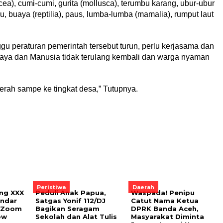
tacea), cumi-cumi, gurita (mollusca), terumbu karang, ubur-ubur
u, buaya (reptilia), paus, lumba-lumba (mamalia), rumput laut
 peraturan pemerintah tersebut turun, perlu kerjasama dan
uaya dan Manusia tidak terulang kembali dan warga nyaman
aerah sampe ke tingkat desa,” Tutupnya.
Peristiwa
Daerah
ng XXX
Peduli Anak Papua,
Waspada! Penipu
andar
Satgas Yonif 112/DJ
Catut Nama Ketua
i Zoom
Bagikan Seragam
DPRK Banda Aceh,
ow
Sekolah dan Alat Tulis
Masyarakat Diminta