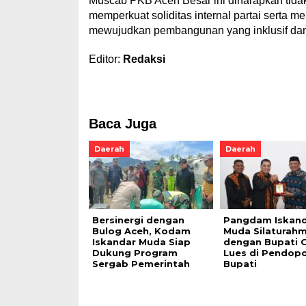
Muscab PKB Aceh Besar ini diharapkan tida
memperkuat soliditas internal partai serta 
mewujudkan pembangunan yang inklusif dan b
Editor:
Redaksi
Baca Juga
Daerah
Daerah
Bersinergi dengan
Pangdam Iskan
Bulog Aceh, Kodam
Muda Silaturahm
Iskandar Muda Siap
dengan Bupati 
Dukung Program
Lues di Pendop
Sergab Pemerintah
Bupati