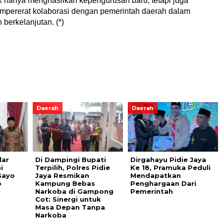
k hanya menghasilkan kepengurusan baru, tetapi juga
mempererat kolaborasi dengan pemerintah daerah dalam
erkelanjutan. (*)
Daerah
Daerah
dar
Di Dampingi Bupati
Dirgahayu Pidie Jaya
i
Terpilih, Polres Pidie
Ke 18, Pramuka Peduli
Gayo
Jaya Resmikan
Mendapatkan
o
Kampung Bebas
Penghargaan Dari
Narkoba di Gampong
Pemerintah
Cot: Sinergi untuk
Masa Depan Tanpa
Narkoba