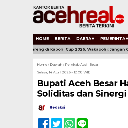
HOME
BERITA
DAERAH
PEMERINTAH
uda Main Bareng di Kapolri Cup 2026, Wakapolri: Jangan Cuma 
Home /
Daerah
/
Pemkab Aceh Besar
Selasa, 14 April 2026 - 12:08 WIB
Bupati Aceh Besar H
Soliditas dan Siner
Redaksi