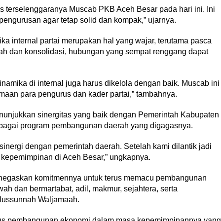
 terselenggaranya Muscab PKB Aceh Besar pada hari ini. Ini
ngurusan agar tetap solid dan kompak,” ujarnya.
internal partai merupakan hal yang wajar, terutama pasca
rah dan konsolidasi, hubungan yang sempat renggang dapat
inamika di internal juga harus dikelola dengan baik. Muscab ini
aan para pengurus dan kader partai,” tambahnya.
enunjukkan sinergitas yang baik dengan Pemerintah Kabupaten
rbagai program pembangunan daerah yang digagasnya.
inergi dengan pemerintah daerah. Setelah kami dilantik jadi
 kepemimpinan di Aceh Besar,” ungkapnya.
menegaskan komitmennya untuk terus memacu pembangunan
ah dan bermartabat, adil, makmur, sejahtera, serta
Ahlussunnah Waljamaah.
kus pembangunan ekonomi dalam masa kepemimpinannya yang