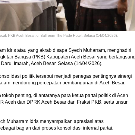
scab PKB Aceh Besar, di Ballroom The Pade Hotel, Selasa (14/04/2026).
am Idris atau yang akrab disapa Syech Muharram, menghadiri
gkitan Bangsa (PKB) Kabupaten Aceh Besar yang berlangsun
Darul Imarah, Aceh Besar, Selasa (14/04/2026).
solidasi politik tersebut menjadi penegas pentingnya sinergi
k dalam mendorong percepatan pembangunan di Aceh Besar.
tokoh penting, di antaranya para ketua partai politik di Aceh
PR Aceh dan DPRK Aceh Besar dari Fraksi PKB, serta unsur
ch Muharram Idris menyampaikan apresiasi atas
gai bagian dari proses konsolidasi internal partai.