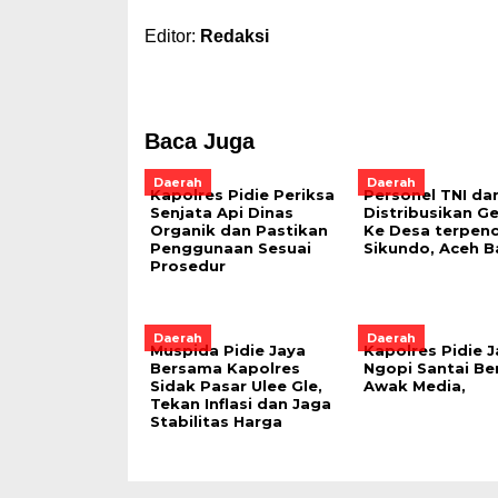
Editor:
Redaksi
Baca Juga
Daerah
Daerah
Kapolres Pidie Periksa
Personel TNI da
Senjata Api Dinas
Distribusikan G
Organik dan Pastikan
Ke Desa terpenc
Penggunaan Sesuai
Sikundo, Aceh B
Prosedur
Daerah
Daerah
Muspida Pidie Jaya
Kapolres Pidie J
Bersama Kapolres
Ngopi Santai B
Sidak Pasar Ulee Gle,
Awak Media,
Tekan Inflasi dan Jaga
Stabilitas Harga