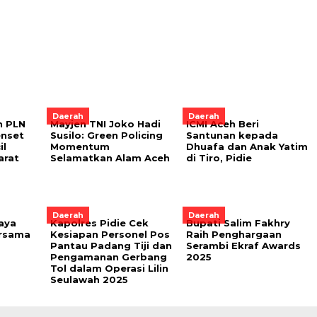
Daerah
Daerah
n PLN
Mayjen TNI Joko Hadi
ICMI Aceh Beri
enset
Susilo: Green Policing
Santunan kepada
il
Momentum
Dhuafa dan Anak Yatim
arat
Selamatkan Alam Aceh
di Tiro, Pidie
Daerah
Daerah
aya
Kapolres Pidie Cek
Bupati Salim Fakhry
ersama
Kesiapan Personel Pos
Raih Penghargaan
Pantau Padang Tiji dan
Serambi Ekraf Awards
Pengamanan Gerbang
2025
Tol dalam Operasi Lilin
Seulawah 2025