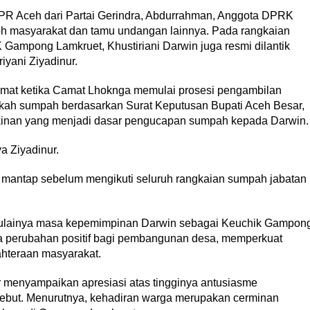
DPR Aceh dari Partai Gerindra, Abdurrahman, Anggota DPRK
koh masyarakat dan tamu undangan lainnya. Pada rangkaian
Gampong Lamkruet, Khustiriani Darwin juga resmi dilantik
yani Ziyadinur.
dmat ketika Camat Lhoknga memulai prosesi pengambilan
ah sumpah berdasarkan Surat Keputusan Bupati Aceh Besar,
akinan yang menjadi dasar pengucapan sumpah kepada Darwin.
 Ziyadinur.
mantap sebelum mengikuti seluruh rangkaian sumpah jabatan
imulainya masa kepemimpinan Darwin sebagai Keuchik Gampon
erubahan positif bagi pembangunan desa, memperkuat
ahteraan masyarakat.
menyampaikan apresiasi atas tingginya antusiasme
rsebut. Menurutnya, kehadiran warga merupakan cerminan