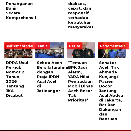
Penanganan
diakses,
Banjir
cepat, dan
Secara
responsif
Komprehensif
terhadap
kebutuhan
masyarakat.
Parlementarial
Ekbis
Berita
Parlementarial
DPRA Usul
Sekda Aceh
*Temuan
Senator
Pergub
Bersilaturahmi
BPK Jadi
Aceh Tgk
Nomor 2
dengan
Alarm,
Ahmada
Tahun
Praja IPDN
YARA Nilai
Kunjungi
2026
Asal Aceh
Pengadaan
Pasien
Tentang
di
Mobil Dinas
Bocor
JKA
Jatinangor
Aceh Besar
Jantung
Dicabut
Tak
Asal Abdya
Prioritas*
di Jakarta,
Berikan
Dukungan
dan
Bantuan