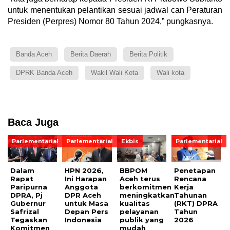
untuk menentukan pelantikan sesuai jadwal can Peraturan
Presiden (Perpres) Nomor 80 Tahun 2024,” pungkasnya.
Banda Aceh
Berita Daerah
Berita Politik
DPRK Banda Aceh
Wakil Wali Kota
Wali kota
Baca Juga
Parlementarial
Parlementarial
Ekbis
Parlementarial
Dalam
HPN 2026,
BBPOM
Penetapan
Rapat
Ini Harapan
Aceh terus
Rencana
Paripurna
Anggota
berkomitmen
Kerja
DPRA, Pj
DPR Aceh
meningkatkan
Tahunan
Gubernur
untuk Masa
kualitas
(RKT) DPRA
Safrizal
Depan Pers
pelayanan
Tahun
Tegaskan
Indonesia
publik yang
2026
Komitmen
mudah