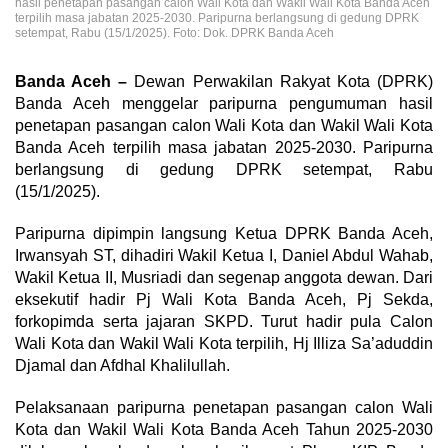
hasil penetapan pasangan calon Wali Kota dan Wakil Wali Kota Banda Aceh
terpilih masa jabatan 2025-2030. Paripurna berlangsung di gedung DPRK
setempat, Rabu (15/1/2025). Foto: Dok. DPRK Banda Aceh
Banda Aceh –
Dewan Perwakilan Rakyat Kota (DPRK)
Banda Aceh menggelar paripurna pengumuman hasil
penetapan pasangan calon Wali Kota dan Wakil Wali Kota
Banda Aceh terpilih masa jabatan 2025-2030. Paripurna
berlangsung di gedung DPRK setempat, Rabu
(15/1/2025).
Paripurna dipimpin langsung Ketua DPRK Banda Aceh,
Irwansyah ST, dihadiri Wakil Ketua I, Daniel Abdul Wahab,
Wakil Ketua II, Musriadi dan segenap anggota dewan. Dari
eksekutif hadir Pj Wali Kota Banda Aceh, Pj Sekda,
forkopimda serta jajaran SKPD. Turut hadir pula Calon
Wali Kota dan Wakil Wali Kota terpilih, Hj Illiza Sa’aduddin
Djamal dan Afdhal Khalilullah.
Pelaksanaan paripurna penetapan pasangan calon Wali
Kota dan Wakil Wali Kota Banda Aceh Tahun 2025-2030