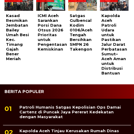
Kasad
ICMI Aceh
Satgas
Kapolda
Resmikan
Sarankan
Gulbencal
Aceh
Jembatan
Porsi Dana
Kodim
Patroli
Bailey
Otsus 2026
0106/Aceh
Udara
Umah Besi
Prioritas
Tengah
untuk
Kec.
untuk
Bersihkan
Pastikan
Timang
Pengentasan
SMPN 26
Jalur Darat
Gajah
Kemiskinan
Takengon
Perbatasan
Bener
Sumut–
Meriah
Aceh Aman
untuk
Distribusi
Bantuan
BERITA POPULER
Patroli Humanis Satgas Kepolisian Ops Damai
Cartenz di Puncak Jaya Pererat Kedekatan
dengan Masyarakat
Kapolda Aceh Tinjau Kerusakan Rumah Dinas