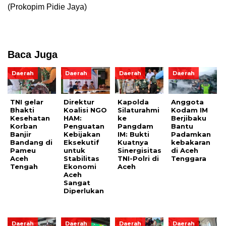
(Prokopim Pidie Jaya)
Baca Juga
Daerah
Daerah
Daerah
Daerah
TNI gelar
Direktur
Kapolda
Anggota
Bhakti
Koalisi NGO
Silaturahmi
Kodam IM
Kesehatan
HAM:
ke
Berjibaku
Korban
Penguatan
Pangdam
Bantu
Banjir
Kebijakan
IM: Bukti
Padamkan
Bandang di
Eksekutif
Kuatnya
kebakaran
Pameu
untuk
Sinergisitas
di Aceh
Aceh
Stabilitas
TNI-Polri di
Tenggara
Tengah
Ekonomi
Aceh
Aceh
Sangat
Diperlukan
Daerah
Daerah
Daerah
Daerah