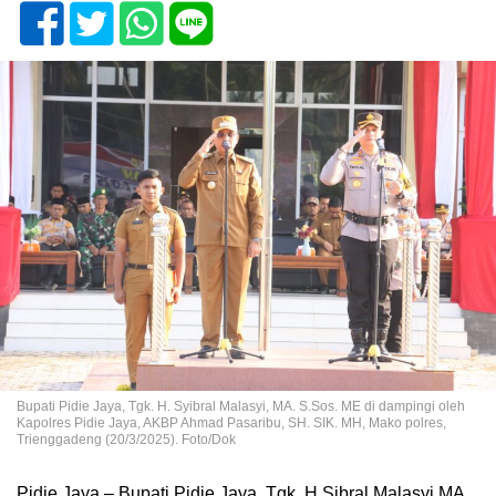
Bupati Pidie Jaya, Tgk. H. Syibral Malasyi, MA. S.Sos. ME di dampingi oleh
Kapolres Pidie Jaya, AKBP Ahmad Pasaribu, SH. SIK. MH, Mako polres,
Trienggadeng (20/3/2025). Foto/Dok
Pidie Jaya – Bupati Pidie Jaya, Tgk. H Sibral Malasyi MA,