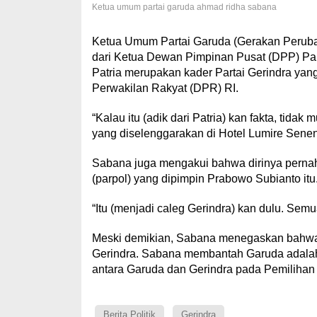
Ketua umum partai garuda ahmad ridha sabana
Ketua Umum Partai Garuda (Gerakan Peruba
dari Ketua Dewan Pimpinan Pusat (DPP) Part
Patria merupakan kader Partai Gerindra yang
Perwakilan Rakyat (DPR) RI.
“Kalau itu (adik dari Patria) kan fakta, tida
yang diselenggarakan di Hotel Lumire Senen,
Sabana juga mengakui bahwa dirinya pernah me
(parpol) yang dipimpin Prabowo Subianto itu
“Itu (menjadi caleg Gerindra) kan dulu. Semua
Meski demikian, Sabana menegaskan bahwa G
Gerindra. Sabana membantah Garuda adalah 
antara Garuda dan Gerindra pada Pemiliha
Berita Politik
Gerindra