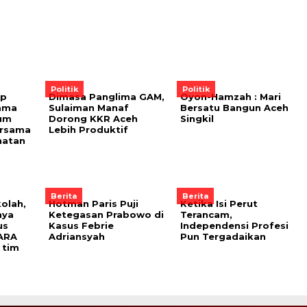
Politik
Politik
ap
Dimasa Panglima GAM,
Oyon-Hamzah : Mari
Sama
Sulaiman Manaf
Bersatu Bangun Aceh
um
Dorong KKR Aceh
Singkil
ersama
Lebih Produktif
hatan
Berita
Berita
olah,
Hotman Paris Puji
Ketika Isi Perut
nya
Ketegasan Prabowo di
Terancam,
us
Kasus Febrie
Independensi Profesi
ARA
Adriansyah
Pun Tergadaikan
 tim