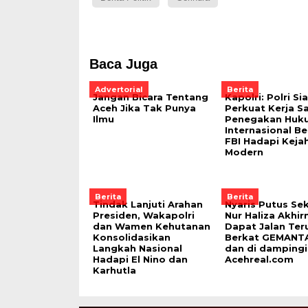
Baca Juga
Advertorial
Berita
Jangan Bicara Tentang
Kapolri: Polri Si
Aceh Jika Tak Punya
Perkuat Kerja 
Ilmu
Penegakan Huk
Internasional B
FBI Hadapi Keja
Modern
Berita
Berita
Tindak Lanjuti Arahan
Nyaris Putus Sek
Presiden, Wakapolri
Nur Haliza Akhir
dan Wamen Kehutanan
Dapat Jalan Ter
Konsolidasikan
Berkat GEMANT
Langkah Nasional
dan di dampingi
Hadapi El Nino dan
Acehreal.com
Karhutla