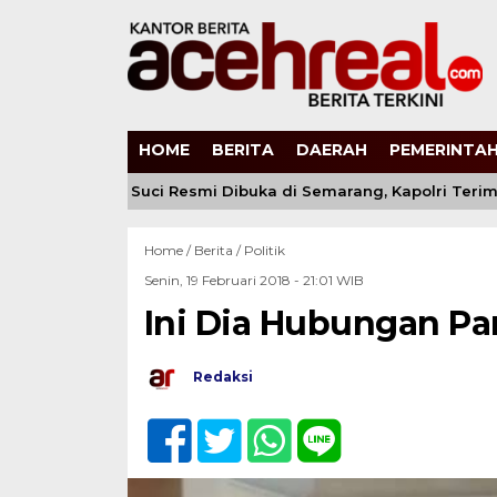
HOME
BERITA
DAERAH
PEMERINTAH
r XVI Tapak Suci Resmi Dibuka di Semarang, Kapolri Terima
Home /
Berita
/
Politik
Senin, 19 Februari 2018 - 21:01 WIB
Ini Dia Hubungan Pa
Redaksi