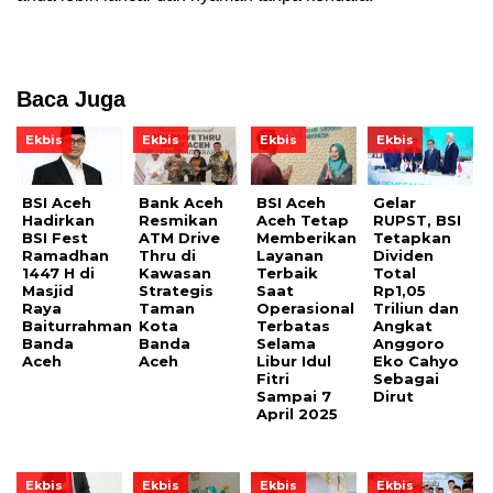
Baca Juga
Ekbis
Ekbis
Ekbis
Ekbis
BSI Aceh
Bank Aceh
BSI Aceh
Gelar
Hadirkan
Resmikan
Aceh Tetap
RUPST, BSI
BSI Fest
ATM Drive
Memberikan
Tetapkan
Ramadhan
Thru di
Layanan
Dividen
1447 H di
Kawasan
Terbaik
Total
Masjid
Strategis
Saat
Rp1,05
Raya
Taman
Operasional
Triliun dan
Baiturrahman
Kota
Terbatas
Angkat
Banda
Banda
Selama
Anggoro
Aceh
Aceh
Libur Idul
Eko Cahyo
Fitri
Sebagai
Sampai 7
Dirut
April 2025
Ekbis
Ekbis
Ekbis
Ekbis