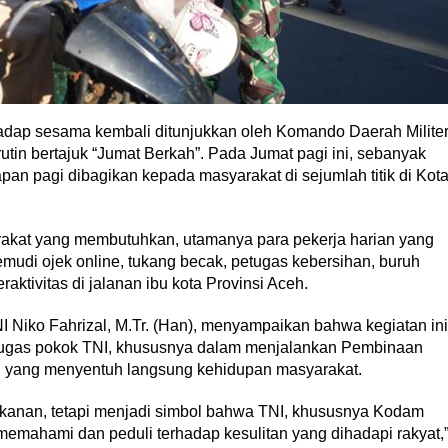
adap sesama kembali ditunjukkan oleh Komando Daerah Milite
tin bertajuk “Jumat Berkah”. Pada Jumat pagi ini, sebanyak
pan pagi dibagikan kepada masyarakat di sejumlah titik di Kot
akat yang membutuhkan, utamanya para pekerja harian yang
emudi ojek online, tukang becak, petugas kebersihan, buruh
aktivitas di jalanan ibu kota Provinsi Aceh.
 Niko Fahrizal, M.Tr. (Han), menyampaikan bahwa kegiatan ini
 tugas pokok TNI, khususnya dalam menjalankan Pembinaan
ial yang menyentuh langsung kehidupan masyarakat.
akanan, tetapi menjadi simbol bahwa TNI, khususnya Kodam
memahami dan peduli terhadap kesulitan yang dihadapi rakyat,