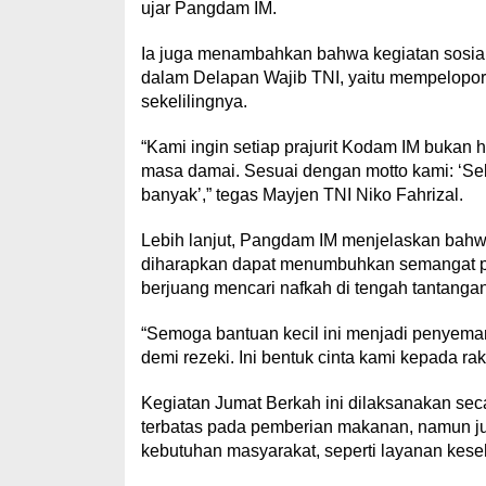
ujar Pangdam IM.
Ia juga menambahkan bahwa kegiatan sosial 
dalam Delapan Wajib TNI, yaitu mempelopori
sekelilingnya.
“Kami ingin setiap prajurit Kodam IM bukan h
masa damai. Sesuai dengan motto kami: ‘Seb
banyak’,” tegas Mayjen TNI Niko Fahrizal.
Lebih lanjut, Pangdam IM menjelaskan bahw
diharapkan dapat menumbuhkan semangat po
berjuang mencari nafkah di tengah tantang
“Semoga bantuan kecil ini menjadi penyemang
demi rezeki. Ini bentuk cinta kami kepada rak
Kegiatan Jumat Berkah ini dilaksanakan sec
terbatas pada pemberian makanan, namun ju
kebutuhan masyarakat, seperti layanan keseha