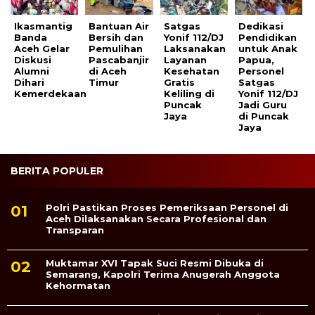
Ikasmantig
Bantuan Air
Satgas
Dedikasi
Banda
Bersih dan
Yonif 112/DJ
Pendidikan
Aceh Gelar
Pemulihan
Laksanakan
untuk Anak
Diskusi
Pascabanjir
Layanan
Papua,
Alumni
di Aceh
Kesehatan
Personel
Dihari
Timur
Gratis
Satgas
Kemerdekaan
Keliling di
Yonif 112/DJ
Puncak
Jadi Guru
Jaya
di Puncak
Jaya
BERITA POPULER
Polri Pastikan Proses Pemeriksaan Personel di
Aceh Dilaksanakan Secara Profesional dan
Transparan
Muktamar XVI Tapak Suci Resmi Dibuka di
Semarang, Kapolri Terima Anugerah Anggota
Kehormatan