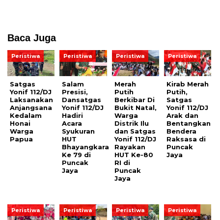
Baca Juga
Peristiwa
Peristiwa
Peristiwa
Peristiwa
Satgas
Salam
Merah
Kirab Merah
Yonif 112/DJ
Presisi,
Putih
Putih,
Laksanakan
Dansatgas
Berkibar Di
Satgas
Anjangsana
Yonif 112/DJ
Bukit Natal,
Yonif 112/DJ
Kedalam
Hadiri
Warga
Arak dan
Honai
Acara
Distrik Ilu
Bentangkan
Warga
Syukuran
dan Satgas
Bendera
Papua
HUT
Yonif 112/DJ
Raksasa di
Bhayangkara
Rayakan
Puncak
Ke 79 di
HUT Ke-80
Jaya
Puncak
RI di
Jaya
Puncak
Jaya
Peristiwa
Peristiwa
Peristiwa
Peristiwa