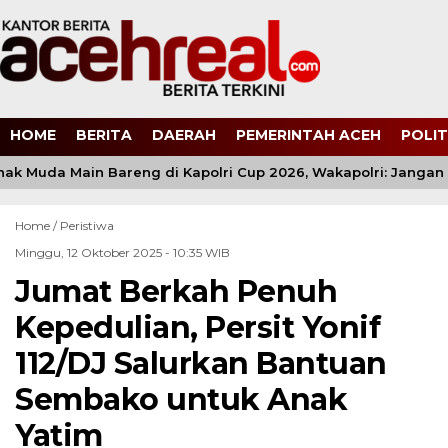
HOME
BERITA
DAERAH
PEMERINTAH ACEH
POLIT
ak Muda Main Bareng di Kapolri Cup 2026, Wakapolri: Jangan C
Home /
Peristiwa
Minggu, 12 Oktober 2025 - 10:35 WIB
Jumat Berkah Penuh
Kepedulian, Persit Yonif
112/DJ Salurkan Bantuan
Sembako untuk Anak
Yatim