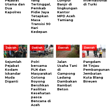
Pejabat
Yang
Lumpur
Internasional
Utama dan
Tertinggal,
Banjir di
di Turki
Dua
Pemkab
lingkungan
Kapolres
Pidie Jaya
Kantor
Tetapkan
MPD Aceh
Masa
Tamiang
Transisi 90
Hari
Kedepan
Daerah
Daerah
Daerah
Daerah
Sejumlah
Polri
Jalan
Pangdam
Pejabat
bersama
Usaha Tani
IM Tinjau
Kodam
PLN dan
di
Pembangunan
Iskandar
Masyarakat
Gampong
Jembatan
Muda
Gotong
Ladang
Kuta Blang
Diganti
Royong
Dambakan
Bireuen
Bersihkan
Rambat
Fasilitas
Beton
Kesehatan
pasca
Bencana di
Aceh