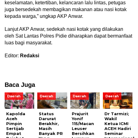
keselamatan, ketertiban, kelancaran lalu lintas, petugas
juga bersedekah membagikan makanan atau nasi kotak
kepada warga,” ungkap AKP Anwar.
Lanjut AKP Anwar, sedekah nasi kotak yang dilakukan
oleh Sat Lantas Polres Pidie diharapkan dapat bermanfaat
luas bagi masyarakat.
Editor:
Redaksi
Baca Juga
Daerah
Daerah
Daerah
Daerah
Kapolda
Status
Prajurit
Dr Tarmizi;
Aceh
Darurat
Yonif
Wakil
Pimpin
Berakhir,
115/Macan
Ketua ICMI
Sertijab
Masih
Leuser
ACEH Hadiri
Empat
Banyak PR
Bersihkan
Seminar