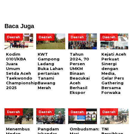
Baca Juga
Daerah
Daerah
Daerah
Daerah
Kodim
KWT
Tahun
Kejati Aceh
0101/KBA
Gampong
2024, 70
Perkuat
Juara
Ladang
Persen
Sinergi
Umum
Buka Lahan
UMKM
dengan
Setda Aceh
pertanian
Binaan
Media,
Taekwondo
Tanami
Beacukai
Gelar Pers
Championship
Bawang
Aceh
Gathering
2025
Merah
Berhasil
Bersama
Ekspor
Forwaka
Daerah
Daerah
Daerah
Daerah
Menembus
Pangdam
Ombudsman:
TNI
Medan
Iskandar
Mari
Bersihkan