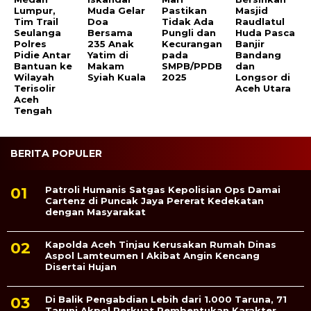
Lumpur,
Muda Gelar
Pastikan
Masjid
Tim Trail
Doa
Tidak Ada
Raudlatul
Seulanga
Bersama
Pungli dan
Huda Pasca
Polres
235 Anak
Kecurangan
Banjir
Pidie Antar
Yatim di
pada
Bandang
Bantuan ke
Makam
SMPB/PPDB
dan
Wilayah
Syiah Kuala
2025
Longsor di
Terisolir
Aceh Utara
Aceh
Tengah
BERITA POPULER
Patroli Humanis Satgas Kepolisian Ops Damai
Cartenz di Puncak Jaya Pererat Kedekatan
dengan Masyarakat
Kapolda Aceh Tinjau Kerusakan Rumah Dinas
Aspol Lamteumen I Akibat Angin Kencang
Disertai Hujan
Di Balik Pengabdian Lebih dari 1.000 Taruna, 71
Taruni Akpol Perkuat Pembentukan Karakter