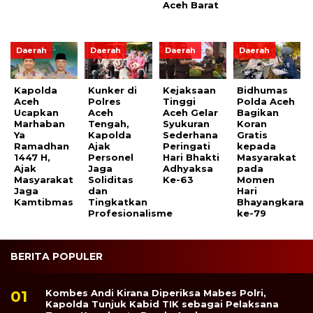
Aceh Barat
Daerah
Daerah
Daerah
Daerah
Kapolda
Kunker di
Kejaksaan
Bidhumas
Aceh
Polres
Tinggi
Polda Aceh
Ucapkan
Aceh
Aceh Gelar
Bagikan
Marhaban
Tengah,
Syukuran
Koran
Ya
Kapolda
Sederhana
Gratis
Ramadhan
Ajak
Peringati
kepada
1447 H,
Personel
Hari Bhakti
Masyarakat
Ajak
Jaga
Adhyaksa
pada
Masyarakat
Soliditas
Ke-63
Momen
Jaga
dan
Hari
Kamtibmas
Tingkatkan
Bhayangkara
Profesionalisme
ke-79
BERITA POPULER
Kombes Andi Kirana Diperiksa Mabes Polri,
Kapolda Tunjuk Kabid TIK sebagai Pelaksana