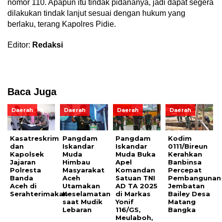
nomor 110. Apapun itu tindak pidananya, jadi dapat segera
dilakukan tindak lanjut sesuai dengan hukum yang
berlaku, terang Kapolres Pidie.
Editor:
Redaksi
Baca Juga
Daerah
Daerah
Daerah
Daerah
Kasatreskrim
Pangdam
Pangdam
Kodim
dan
Iskandar
Iskandar
0111/Bireun
Kapolsek
Muda
Muda Buka
Kerahkan
Jajaran
Himbau
Apel
Banbinsa
Polresta
Masyarakat
Komandan
Percepat
Banda
Aceh
Satuan TNI
Pembangunan
Aceh di
Utamakan
AD TA 2025
Jembatan
Serahterimakan
Keselamatan
di Markas
Bailey Desa
saat Mudik
Yonif
Matang
Lebaran
116/GS,
Bangka
Meulaboh,