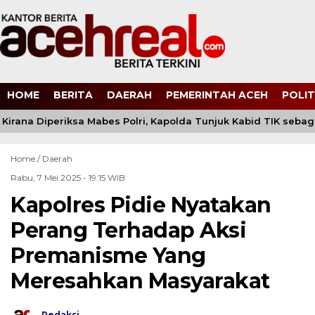
HOME
BERITA
DAERAH
PEMERINTAH ACEH
POLIT
irana Diperiksa Mabes Polri, Kapolda Tunjuk Kabid TIK seba
Home /
Daerah
Rabu, 7 Mei 2025 - 19:15 WIB
Kapolres Pidie Nyatakan
Perang Terhadap Aksi
Premanisme Yang
Meresahkan Masyarakat
Redaksi