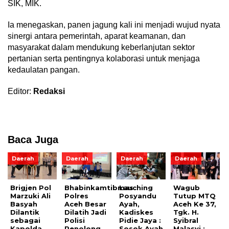
SIK, MIK.
Ia menegaskan, panen jagung kali ini menjadi wujud nyata
sinergi antara pemerintah, aparat keamanan, dan
masyarakat dalam mendukung keberlanjutan sektor
pertanian serta pentingnya kolaborasi untuk menjaga
kedaulatan pangan.
Editor:
Redaksi
Baca Juga
Daerah
Daerah
Daerah
Daerah
Brigjen Pol
Bhabinkamtibmas
Lauching
Wagub
Marzuki Ali
Polres
Posyandu
Tutup MTQ
Basyah
Aceh Besar
Ayah,
Aceh Ke 37,
Dilantik
Dilatih Jadi
Kadiskes
Tgk. H.
sebagai
Polisi
Pidie Jaya :
Syibral
Kapolda
Penolong
Sosok Ayah
Malasyi :