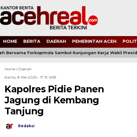
HOME
BERITA
DAERAH
PEMERINTAH ACEH
POLIT
h Bersama Forkopimda Sambut Kunjungan Kerja Wakil Preside
Home /
Daerah
Kamis, 8 Mei 2025 - 17:19 WIB
Kapolres Pidie Panen
Jagung di Kembang
Tanjung
Redaksi