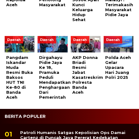
Aceh
Masyarakat
Kunci
Terimakasih
Keluarga
Masyarakat
Hidup
Pidie Jaya
Sehat
Daerah
Daerah
Daerah
Daerah
Pangdam
Dirgahayu
AKP Donna
Polda Aceh
Iskandar
Pidie Jaya
Briadi
Gelar
Muda
Ke 18,
Resmi
Upacara
Resmi Buka
Pramuka
Jabat
Hari Juang
Baksos
Peduli
Kasatreskrim
Polri 2025
HUT TNI
Mendapatkan
Polresta
Ke-80 di
Penghargaan
Banda
Banda
Dari
Aceh
Aceh
Pemerintah
BERITA POPULER
Patroli Humanis Satgas Kepolisian Ops Damai
Cartenz di Puncak Jaya Pererat Kedekatan