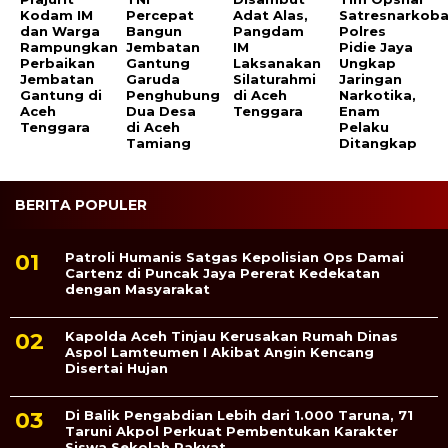
Kodam IM
Percepat
Adat Alas,
Satresnarkob
dan Warga
Bangun
Pangdam
Polres
Rampungkan
Jembatan
IM
Pidie Jaya
Perbaikan
Gantung
Laksanakan
Ungkap
Jembatan
Garuda
Silaturahmi
Jaringan
Gantung di
Penghubung
di Aceh
Narkotika,
Aceh
Dua Desa
Tenggara
Enam
Tenggara
di Aceh
Pelaku
Tamiang
Ditangkap
BERITA POPULER
Patroli Humanis Satgas Kepolisian Ops Damai
Cartenz di Puncak Jaya Pererat Kedekatan
dengan Masyarakat
Kapolda Aceh Tinjau Kerusakan Rumah Dinas
Aspol Lamteumen I Akibat Angin Kencang
Disertai Hujan
Di Balik Pengabdian Lebih dari 1.000 Taruna, 71
Taruni Akpol Perkuat Pembentukan Karakter
Siswa Sekolah Rakyat