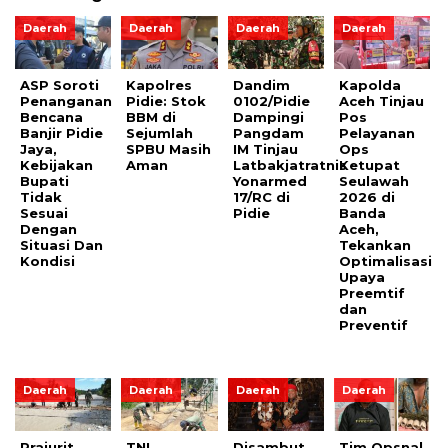
Daerah
Daerah
Daerah
Daerah
ASP Soroti
Kapolres
Dandim
Kapolda
Penanganan
Pidie: Stok
0102/Pidie
Aceh Tinjau
Bencana
BBM di
Dampingi
Pos
Banjir Pidie
Sejumlah
Pangdam
Pelayanan
Jaya,
SPBU Masih
IM Tinjau
Ops
Kebijakan
Aman
Latbakjatratnis
Ketupat
Bupati
Yonarmed
Seulawah
Tidak
17/RC di
2026 di
Sesuai
Pidie
Banda
Dengan
Aceh,
Situasi Dan
Tekankan
Kondisi
Optimalisasi
Upaya
Preemtif
dan
Preventif
Daerah
Daerah
Daerah
Daerah
Prajurit
TNI
Disambut
Tim Opsnal