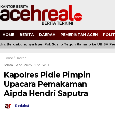
HOME
BERITA
DAERAH
PEMERINTAH ACEH
POLIT
ri: Bergabungnya Irjen Pol. Susilo Teguh Raharjo ke UBISA Perk
Home /
Daerah
Selasa, 1 April 2025 - 21:29 WIB
Kapolres Pidie Pimpin
Upacara Pemakaman
Aipda Hendri Saputra
Redaksi