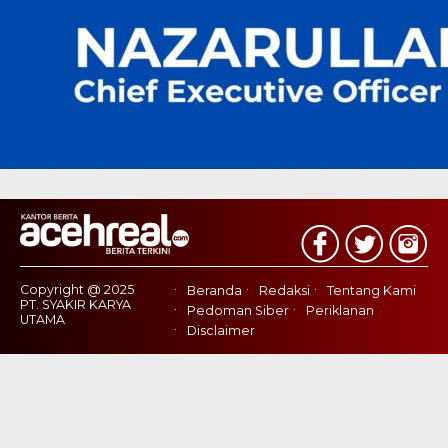
Copyright @ 2025
Beranda
Redaksi
Tentang Kami
PT. SYAKIR KARYA
Pedoman Siber
Periklanan
UTAMA
Disclaimer