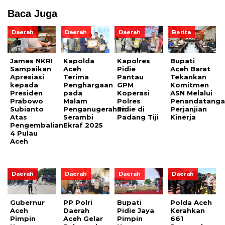
Baca Juga
Daerah
Daerah
Daerah
Berita
James NKRI
Kapolda
Kapolres
Bupati
Sampaikan
Aceh
Pidie
Aceh Barat
Apresiasi
Terima
Pantau
Tekankan
kepada
Penghargaan
GPM
Komitmen
Presiden
pada
Koperasi
ASN Melalui
Prabowo
Malam
Polres
Penandatanga
Subianto
Penganugerahan
Pidie di
Perjanjian
Atas
Serambi
Padang Tiji
Kinerja
Pengembalian
Ekraf 2025
4 Pulau
Aceh
Daerah
Daerah
Daerah
Daerah
Gubernur
PP Polri
Bupati
Polda Aceh
Aceh
Daerah
Pidie Jaya
Kerahkan
Pimpin
Aceh Gelar
Pimpin
661