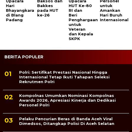
Upacara
Baksos dan
Upacara
Personel
Hari
Bakkes
HUT Ke-80
untuk
Bhayangkara
pada HUT
RI dan
Amankan
di Blang
ke-26
Beri
Hari Buruh
Padang
Penghargaan
Internasional
untuk
Veteran
dan Kepala
SKPK
BERITA POPULER
Polri: Sertifikat Prestasi Nasional Hingga
Internasional Tetap Ikuti Tahapan Seleksi
Rekrutmen Polri
Kompolnas Umumkan Nominasi Kompolnas
Awards 2026, Apresiasi Kinerja dan Dedikasi
Personel Polri
Pelaku Pencurian Beras di Banda Aceh Viral
Dimedsos, Ditangkap Polisi Di Aceh Selatan