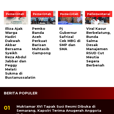
Pemerintah
Pemerintah
Pemerintah
Parlementarial
Illiza Ajak
Pemko
Pj
Viral Kasur
Warga
Banda
Gubernur
Berbelatung,
Hadiri
Aceh
Safrizal
Bunda
Dakwah
Perkuat
Cek MBG di
Salma
Akbar
Barisan
SMP dan
Desak
Bersama
Muhtasib
SMA
Manajemen
Syeikh
Gampong
RSUD Cut
Reza Abdul
Meutia
Jabbar dan
Segera
Peggy
Berbenah
Melati
Sukma di
Bustanussalatin
BERITA POPULER
Muktamar XVI Tapak Suci Resmi Dibuka di
Semarang, Kapolri Terima Anugerah Anggota