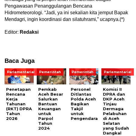
Pengawasan Penanggulangan Bencana
Hidrometeorologi. “Jadi, ya ini sekalian kita jemput Bapak
Mendagri, ingin koordinasi dan silatuhrami,” ucapnya.(*)
Editor:
Redaksi
Baca Juga
Parlementarial
Pemerintah
Pemerintah
Parlementarial
Penetapan
Pemkab
Personel
Komisi II
Rencana
Aceh Besar
Ditlantas
DPRA dan
Kerja
Salurkan
Polda Aceh
DKP Aceh
Tahunan
Bantuan
Bagikan
Tinjau
(RKT) DPRA
Keuangan
Takjil
Dermaga
Tahun
untuk
untuk
Pelabuhan
2026
Parpol
Pengendara
di Aceh
Tahun
Selatan
2024
yang Sudah
Dangkal