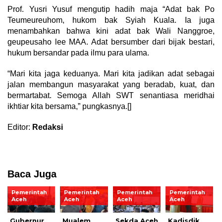
Prof. Yusri Yusuf mengutip hadih maja “Adat bak Po
Teumeureuhom, hukom bak Syiah Kuala. Ia juga
menambahkan bahwa kini adat bak Wali Nanggroe,
geupeusaho lee MAA. Adat bersumber dari bijak bestari,
hukum bersandar pada ilmu para ulama.
“Mari kita jaga keduanya. Mari kita jadikan adat sebagai
jalan membangun masyarakat yang beradab, kuat, dan
bermartabat. Semoga Allah SWT senantiasa meridhai
ikhtiar kita bersama,” pungkasnya.[]
Editor:
Redaksi
Baca Juga
Pemerintah
Pemerintah
Pemerintah
Pemerintah
Aceh
Aceh
Aceh
Aceh
Gubernur
Mualem
Sekda Aceh
Kadisdik