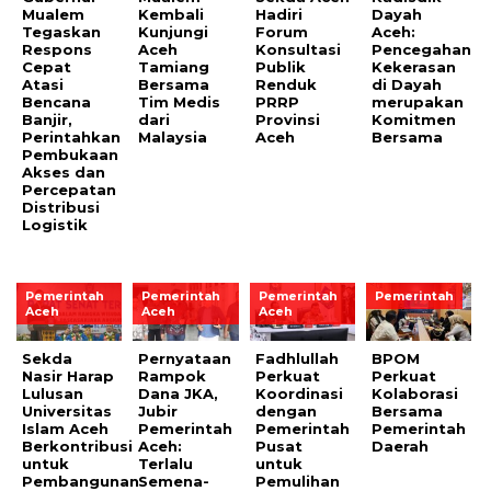
Mualem
Kembali
Hadiri
Dayah
Tegaskan
Kunjungi
Forum
Aceh:
Respons
Aceh
Konsultasi
Pencegahan
Cepat
Tamiang
Publik
Kekerasan
Atasi
Bersama
Renduk
di Dayah
Bencana
Tim Medis
PRRP
merupakan
Banjir,
dari
Provinsi
Komitmen
Perintahkan
Malaysia
Aceh
Bersama
Pembukaan
Akses dan
Percepatan
Distribusi
Logistik
Pemerintah
Pemerintah
Pemerintah
Pemerintah
Aceh
Aceh
Aceh
Sekda
Pernyataan
Fadhlullah
BPOM
Nasir Harap
Rampok
Perkuat
Perkuat
Lulusan
Dana JKA,
Koordinasi
Kolaborasi
Universitas
Jubir
dengan
Bersama
Islam Aceh
Pemerintah
Pemerintah
Pemerintah
Berkontribusi
Aceh:
Pusat
Daerah
untuk
Terlalu
untuk
Pembangunan
Semena-
Pemulihan