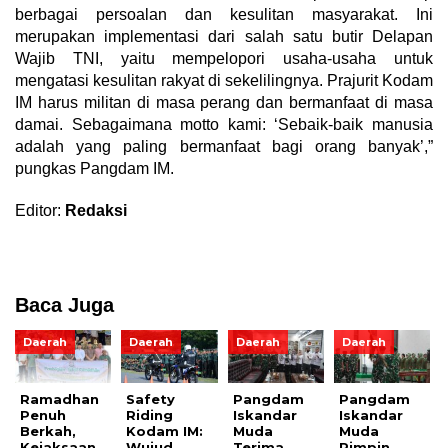
berbagai persoalan dan kesulitan masyarakat. Ini
merupakan implementasi dari salah satu butir Delapan
Wajib TNI, yaitu mempelopori usaha-usaha untuk
mengatasi kesulitan rakyat di sekelilingnya. Prajurit Kodam
IM harus militan di masa perang dan bermanfaat di masa
damai. Sebagaimana motto kami: ‘Sebaik-baik manusia
adalah yang paling bermanfaat bagi orang banyak’,”
pungkas Pangdam IM.
Editor:
Redaksi
Baca Juga
Daerah
Daerah
Daerah
Daerah
Ramadhan
Safety
Pangdam
Pangdam
Penuh
Riding
Iskandar
Iskandar
Berkah,
Kodam IM:
Muda
Muda
Kejaksaan
Wujud
Terima
Pimpin