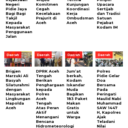
Negeri
Komitmen
Kunjungan
Upacara
Pidie Jaya
Cegah
Koordinasi
Sertijab
Bagi Bagi
Kecelakaan
Kerja
dan Tradisi
Takjil
Prajurit di
Ombudsman
Satuan
Kepada
Aceh
Aceh
Pejabat
Masyarakat
Kodam IM
Penggunaan
Jalan
Daerah
Daerah
Daerah
Daerah
Brigjen
DPRK Aceh
Jum’at
Polres
Marzuki Ali
Tengah
berkah,
Pidie Gelar
Basyah
Berikan
Kodam
Doa
Silaturahmi
Penghargaan
Iskandar
Bersama
dengan
kepada
Muda
Pada
Masyarakat
Polres
Bagikan
Peringati
Lingkungan
Aceh
183 Paket
Maulid Nabi
Mapolda
Tengah
Makan
Muhammad
Aceh
Atas Peran
Gratis
SAW 1447
Aktif
untuk
H, Kapolres
Menangani
Warga
Ajak
Bencana
Teladani
Hidrometeorologi
Nilai