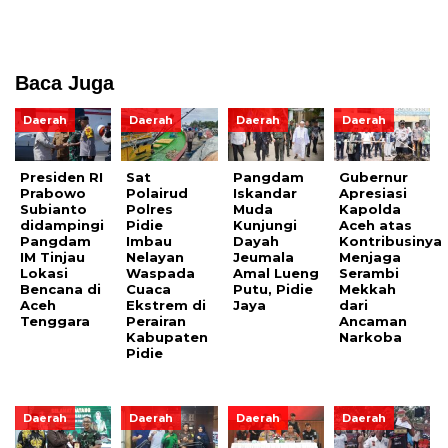
Baca Juga
Daerah
Daerah
Daerah
Daerah
Presiden RI
Sat
Pangdam
Gubernur
Prabowo
Polairud
Iskandar
Apresiasi
Subianto
Polres
Muda
Kapolda
didampingi
Pidie
Kunjungi
Aceh atas
Pangdam
Imbau
Dayah
Kontribusinya
IM Tinjau
Nelayan
Jeumala
Menjaga
Lokasi
Waspada
Amal Lueng
Serambi
Bencana di
Cuaca
Putu, Pidie
Mekkah
Aceh
Ekstrem di
Jaya
dari
Tenggara
Perairan
Ancaman
Kabupaten
Narkoba
Pidie
Daerah
Daerah
Daerah
Daerah