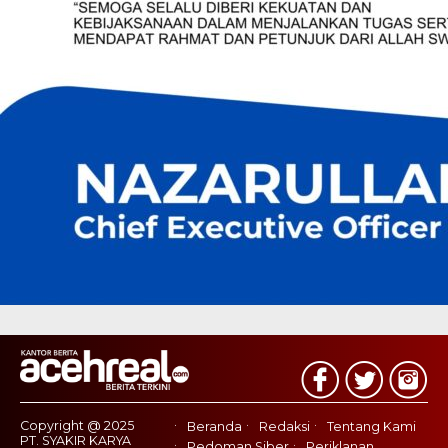
Copyright @ 2025
Beranda
Redaksi
Tentang Kami
PT. SYAKIR KARYA
Pedoman Siber
Periklanan