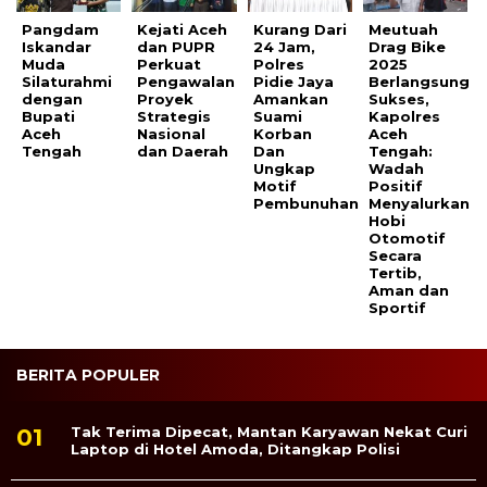
Pangdam
Kejati Aceh
Kurang Dari
Meutuah
Iskandar
dan PUPR
24 Jam,
Drag Bike
Muda
Perkuat
Polres
2025
Silaturahmi
Pengawalan
Pidie Jaya
Berlangsung
dengan
Proyek
Amankan
Sukses,
Bupati
Strategis
Suami
Kapolres
Aceh
Nasional
Korban
Aceh
Tengah
dan Daerah
Dan
Tengah:
Ungkap
Wadah
Motif
Positif
Pembunuhan
Menyalurkan
Hobi
Otomotif
Secara
Tertib,
Aman dan
Sportif
BERITA POPULER
Tak Terima Dipecat, Mantan Karyawan Nekat Curi
Laptop di Hotel Amoda, Ditangkap Polisi