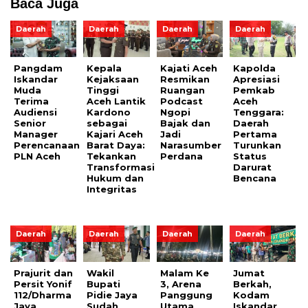
Baca Juga
Daerah
Daerah
Daerah
Daerah
Pangdam
Kepala
Kajati Aceh
Kapolda
Iskandar
Kejaksaan
Resmikan
Apresiasi
Muda
Tinggi
Ruangan
Pemkab
Terima
Aceh Lantik
Podcast
Aceh
Audiensi
Kardono
Ngopi
Tenggara:
Senior
sebagai
Bajak dan
Daerah
Manager
Kajari Aceh
Jadi
Pertama
Perencanaan
Barat Daya:
Narasumber
Turunkan
PLN Aceh
Tekankan
Perdana
Status
Transformasi
Darurat
Hukum dan
Bencana
Integritas
Daerah
Daerah
Daerah
Daerah
Prajurit dan
Wakil
Malam Ke
Jumat
Persit Yonif
Bupati
3, Arena
Berkah,
112/Dharma
Pidie Jaya
Panggung
Kodam
Jaya
Sudah
Utama
Iskandar