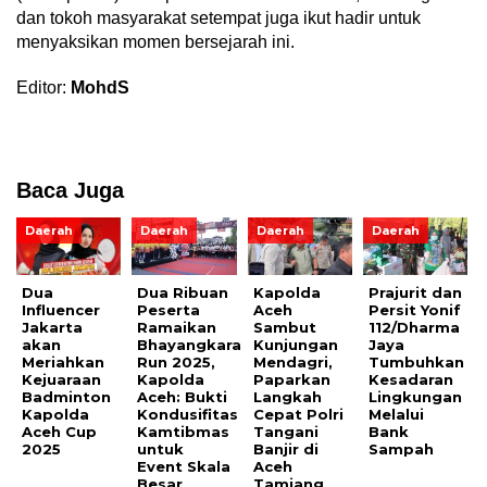
dan tokoh masyarakat setempat juga ikut hadir untuk
menyaksikan momen bersejarah ini.
Editor:
MohdS
Baca Juga
Daerah
Daerah
Daerah
Daerah
Dua
Dua Ribuan
Kapolda
Prajurit dan
Influencer
Peserta
Aceh
Persit Yonif
Jakarta
Ramaikan
Sambut
112/Dharma
akan
Bhayangkara
Kunjungan
Jaya
Meriahkan
Run 2025,
Mendagri,
Tumbuhkan
Kejuaraan
Kapolda
Paparkan
Kesadaran
Badminton
Aceh: Bukti
Langkah
Lingkungan
Kapolda
Kondusifitas
Cepat Polri
Melalui
Aceh Cup
Kamtibmas
Tangani
Bank
2025
untuk
Banjir di
Sampah
Event Skala
Aceh
Besar
Tamiang