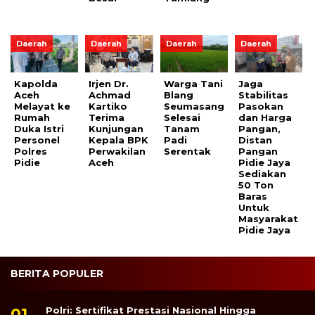
Daerah
Daerah
Daerah
Daerah
Kapolda
Irjen Dr.
Warga Tani
Jaga
Aceh
Achmad
Blang
Stabilitas
Melayat ke
Kartiko
Seumasang
Pasokan
Rumah
Terima
Selesai
dan Harga
Duka Istri
Kunjungan
Tanam
Pangan,
Personel
Kepala BPK
Padi
Distan
Polres
Perwakilan
Serentak
Pangan
Pidie
Aceh
Pidie Jaya
Sediakan
50 Ton
Baras
Untuk
Masyarakat
Pidie Jaya
BERITA POPULER
Polri: Sertifikat Prestasi Nasional Hingga