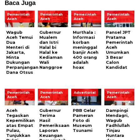
Baca Juga
Pemerintah
Pemerintah
Pemerintah
Pemerintah
Aceh
Aceh
Aceh
Aceh
Wagub
Gubernur
Murthala :
Pansel JPT
Aceh Temui
Mualem
Informasi
Pratama
Dua
dan Istri
korban
Pemerintah
Menteri di
Halal bi
meninggal
Aceh
Jakarta,
Halal ke
banjir Aceh
Umumkan
Minta
Kediaman
400 orang
3 Besar
Dukungan
Wali
adalah
Calon
Perpanjangan
Nanggroe
hoax
Kandidat
Dana Otsus
Pemerintah
Pemerintah
Advertorial
Pemerintah
Aceh
Aceh
Aceh
Aceh
Gubernur
PBB Gelar
Dampingi
Tegaskan
Terima
Pameran
Mendagri,
Kepemilikan
Hasil
Foto di
Wagub
atas Empat
Pemeriksaan
Museum
Fadhlullah
Pulau,
Laporan
Tsunami
Tinjau
Tunjukkan
Keuangan
Huntara