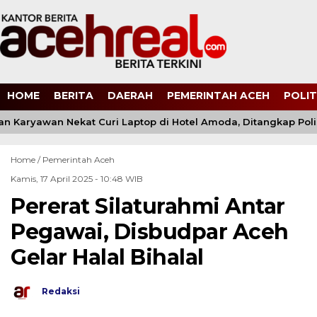
HOME
BERITA
DAERAH
PEMERINTAH ACEH
POLIT
Karyawan Nekat Curi Laptop di Hotel Amoda, Ditangkap Polisi
Home /
Pemerintah Aceh
Kamis, 17 April 2025 - 10:48 WIB
Pererat Silaturahmi Antar
Pegawai, Disbudpar Aceh
Gelar Halal Bihalal
Redaksi