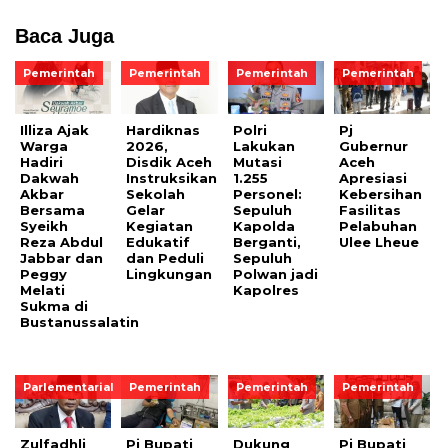
Baca Juga
Pemerintah
Pemerintah
Pemerintah
Pemerintah
Illiza Ajak
Hardiknas
Polri
Pj
Warga
2026,
Lakukan
Gubernur
Hadiri
Disdik Aceh
Mutasi
Aceh
Dakwah
Instruksikan
1.255
Apresiasi
Akbar
Sekolah
Personel:
Kebersihan
Bersama
Gelar
Sepuluh
Fasilitas
Syeikh
Kegiatan
Kapolda
Pelabuhan
Reza Abdul
Edukatif
Berganti,
Ulee Lheue
Jabbar dan
dan Peduli
Sepuluh
Peggy
Lingkungan
Polwan jadi
Melati
Kapolres
Sukma di
Bustanussalatin
Parlementarial
Pemerintah
Pemerintah
Pemerintah
Zulfadhli
Pj Bupati
Dukung
Pj Bupati