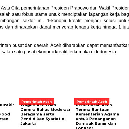
sta Cita pemerintahan Presiden Prabowo dan Wakil Preside
 salah satu fokus utama untuk menciptakan lapangan kerja bag
bangan sektor ini. “Ekonomi kreatif menjadi solusi untu
as dan diharapkan dapat menyerap tenaga kerja hingga 1 jut
ntah pusat dan daerah, Aceh diharapkan dapat memanfaatka
salah satu pusat ekonomi kreatif terkemuka di Indonesia.
Pemerintah Aceh
Pemerintah Aceh
uzakir
Wagub Aceh dan
‎Pemerintah Aceh
Gemira Bahas Moderasi
Terima Bantuan
oFood
Beragama serta
Kementerian Agama
etani
Pendidikan Syariat di
untuk Penanganan
Jakarta
Dampak Banjir dan
Longsor