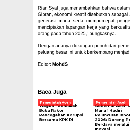
Rian Syaf juga menambahkan bahwa dalam A
Gibran, ekonomi kreatif disebutkan sebagai
generasi muda serta mempercepat pengem
menciptakan lapangan kerja yang berkualit
orang pada tahun 2025,” pungkasnya.
Dengan adanya dukungan penuh dari pemeri
peluang besar ini untuk berkembang menjadi 
Editor:
MohdS
Baca Juga
Pemerintah Aceh
Pemerintah Aceh
Wagub Fadhlullah
Gubernur Aceh M
Buka Rakor
Manaf Hadiri
Pencegahan Korupsi
Peluncuran Inn
Bersama KPK RI
2026: Dorong P
Berdaya melalui
Inovasi