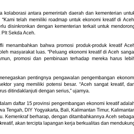
 kolaborasi antara pemerintah daerah dan kementerian untu
 “Kami telah memiliki roadmap untuk ekonomi kreatif di Aceh
perlu disinkronkan dengan kementerian terkait untuk mendoron
a Plt Sekda Aceh.
kifli menambahkan bahwa promosi produk-produk kreatif Ace
 oleh masyarakat luas. “Peluang ekonomi kreatif di Aceh sanga
amun, promosi dan pembinaan terhadap mereka harus lebi
rdi menegaskan pentingnya pengawalan pengembangan ekonom
ektor yang memiliki potensi besar. “Aceh sangat kreatif, da
s ditindaklanjuti dengan serius,” ujarnya.
dalam daftar 15 provinsi pengembangan ekonomi kreatif adala
wa Tengah, DIY Yogyakarta, Bali, Kalimantan Timur, Kalimanta
ku. Kemenkraf berharap, dengan ditambahkannya Aceh sebaga
eatif, akan tercipta lapangan kerja berkualitas dan mendukun