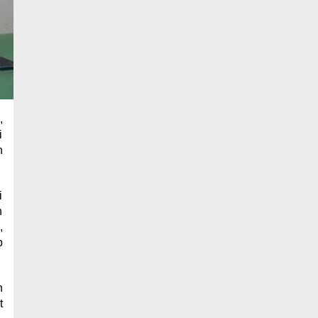
,
i
n
i
h
,
p
n
t