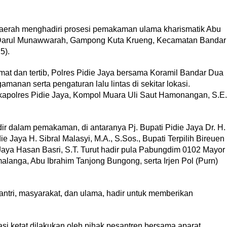
daerah menghadiri prosesi pemakaman ulama kharismatik Abu
Darul Munawwarah, Gampong Kuta Krueng, Kecamatan Bandar
5).
at dan tertib, Polres Pidie Jaya bersama Koramil Bandar Dua
nan serta pengaturan lalu lintas di sekitar lokasi.
apolres Pidie Jaya, Kompol Muara Uli Saut Hamonangan, S.E.
dir dalam pemakaman, di antaranya Pj. Bupati Pidie Jaya Dr. H.
e Jaya H. Sibral Malasyi, M.A., S.Sos., Bupati Terpilih Bireuen
e Jaya Hasan Basri, S.T. Turut hadir pula Pabungdim 0102 Mayor
anga, Abu Ibrahim Tanjong Bungong, serta Irjen Pol (Purn)
santri, masyarakat, dan ulama, hadir untuk memberikan
si ketat dilakukan oleh pihak pesantren bersama aparat