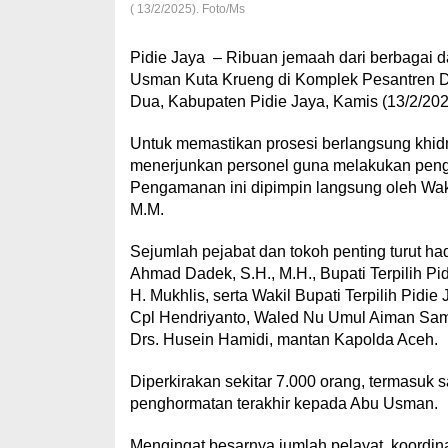
( 13/2/2025). Foto/Ms
Pidie Jaya – Ribuan jemaah dari berbagai 
Usman Kuta Krueng di Komplek Pesantren 
Dua, Kabupaten Pidie Jaya, Kamis (13/2/202
Untuk memastikan prosesi berlangsung khidm
menerjunkan personel guna melakukan pengama
Pengamanan ini dipimpin langsung oleh Wak
M.M.
Sejumlah pejabat dan tokoh penting turut ha
Ahmad Dadek, S.H., M.H., Bupati Terpilih Pidi
H. Mukhlis, serta Wakil Bupati Terpilih Pidi
Cpl Hendriyanto, Waled Nu Umul Aiman Samal
Drs. Husein Hamidi, mantan Kapolda Aceh.
Diperkirakan sekitar 7.000 orang, termasuk 
penghormatan terakhir kepada Abu Usman.
Mengingat besarnya jumlah pelayat, koordina