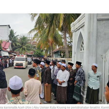
 karismatik Aceh (Alm ) Abu Usman Kuta Krueng ke peristirahatan terakhir, Kami