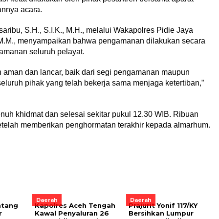
annya acara.
ibu, S.H., S.I.K., M.H., melalui Wakapolres Pidie Jaya
 M.M., menyampaikan bahwa pengamanan dilakukan secara
amanan seluruh pelayat.
n aman dan lancar, baik dari segi pengamanan maupun
seluruh pihak yang telah bekerja sama menjaga ketertiban,”
h khidmat dan selesai sekitar pukul 12.30 WIB. Ribuan
setelah memberikan penghormatan terakhir kepada almarhum.
Daerah
Daerah
ntang
Kapolres Aceh Tengah
Prajurit Yonif 117/KY
r
Kawal Penyaluran 26
Bersihkan Lumpur