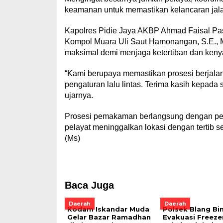
keamanan untuk memastikan kelancaran jal
Kapolres Pidie Jaya AKBP Ahmad Faisal Pasar
Kompol Muara Uli Saut Hamonangan, S.E.,
maksimal demi menjaga ketertiban dan keny
“Kami berupaya memastikan prosesi berjala
pengaturan lalu lintas. Terima kasih kepada 
ujarnya.
Prosesi pemakaman berlangsung dengan penu
pelayat meninggalkan lokasi dengan tertib 
(Ms)
Baca Juga
Daerah
Daerah
Kodam Iskandar Muda
Polsek Blang Bi
Gelar Bazar Ramadhan
Evakuasi Freeze