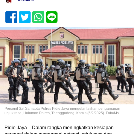
Personil Sat Samapta Polres Pidie Jaya mengelar latihan pengamanan
unjuk rasa, Halaman Polres, Trienggadeng, Kamis (6/2/2025). Foto/Ms
Pidie Jaya – Dalam rangka meningkatkan kesiapan