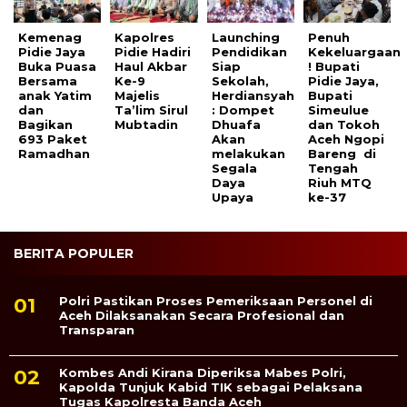
Kemenag
Kapolres
Launching
Penuh
Pidie Jaya
Pidie Hadiri
Pendidikan
Kekeluargaan
Buka Puasa
Haul Akbar
Siap
! Bupati
Bersama
Ke-9
Sekolah,
Pidie Jaya,
anak Yatim
Majelis
Herdiansyah
Bupati
dan
Ta’lim Sirul
: Dompet
Simeulue
Bagikan
Mubtadin
Dhuafa
dan Tokoh
693 Paket
Akan
Aceh Ngopi
Ramadhan
melakukan
Bareng di
Segala
Tengah
Daya
Riuh MTQ
Upaya
ke-37
BERITA POPULER
Polri Pastikan Proses Pemeriksaan Personel di
Aceh Dilaksanakan Secara Profesional dan
Transparan
Kombes Andi Kirana Diperiksa Mabes Polri,
Kapolda Tunjuk Kabid TIK sebagai Pelaksana
Tugas Kapolresta Banda Aceh