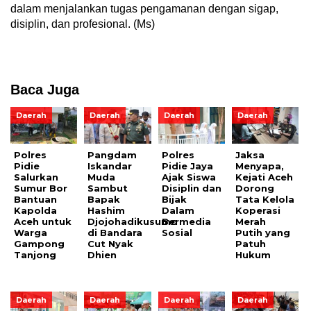
dalam menjalankan tugas pengamanan dengan sigap,
disiplin, dan profesional. (Ms)
Baca Juga
Daerah
Daerah
Daerah
Daerah
Polres
Pangdam
Polres
Jaksa
Pidie
Iskandar
Pidie Jaya
Menyapa,
Salurkan
Muda
Ajak Siswa
Kejati Aceh
Sumur Bor
Sambut
Disiplin dan
Dorong
Bantuan
Bapak
Bijak
Tata Kelola
Kapolda
Hashim
Dalam
Koperasi
Aceh untuk
Djojohadikusumo
Bermedia
Merah
Warga
di Bandara
Sosial
Putih yang
Gampong
Cut Nyak
Patuh
Tanjong
Dhien
Hukum
Daerah
Daerah
Daerah
Daerah