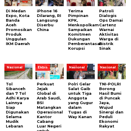
Di Medan
iPhone 16
Terima
Patroli
Expo, Kota
Dilarang, RI
Pimpinan
Dialogis
Banda
Langsung
KPK,
Ops Damai
Aceh
Diserbu
Menkopolkam
Cartenz
Promosikan
China
Sampaikan
Warnai
Produk
Komitmen
Aktivitas
Unggulan
Dukungan
Warga di
IKM Daerah
Pemberantasan
Distrik
Korupsi
Sinak
Nasional
Ekbis
Nasional
Nasional
Tol
Perkuat
Polri Gelar
TNI-POLRI
Sibanceh
Jejak
Salat Gaib
Borong
dan 7 Tol
Global di
untuk Tiga
Hasil Bumi
Adhi Karya
Arab Saudi,
Anggota
di Puncak
Lainnya
BSI
yang Gugur
Jaya,
Siap
Matangkan
dalam
Wujud
Digunakan
Operasional
Tugas di
Sinergi dan
Selama
Kantor
Way Kanan
Peduli
Mudik
Cabang
Ekonomi
Lebaran
Luar Negeri
Rakyat
untuk