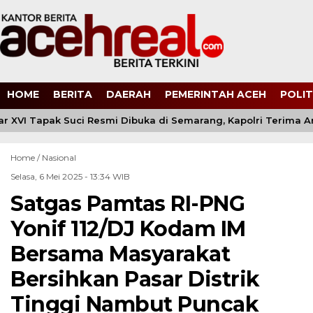
HOME
BERITA
DAERAH
PEMERINTAH ACEH
POLIT
 XVI Tapak Suci Resmi Dibuka di Semarang, Kapolri Terima 
Home /
Nasional
Selasa, 6 Mei 2025 - 13:34 WIB
Satgas Pamtas RI-PNG
Yonif 112/DJ Kodam IM
Bersama Masyarakat
Bersihkan Pasar Distrik
Tinggi Nambut Puncak