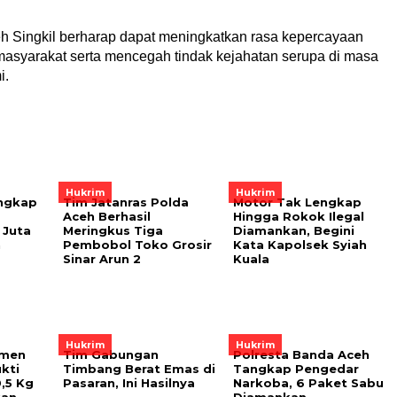
h Singkil berharap dapat meningkatkan rasa kepercayaan
masyarakat serta mencegah tindak kejahatan serupa di masa
i.
Hukrim
Hukrim
ngkap
Tim Jatanras Polda
Motor Tak Lengkap
Aceh Berhasil
Hingga Rokok Ilegal
 Juta
Meringkus Tiga
Diamankan, Begini
n
Pembobol Toko Grosir
Kata Kapolsek Syiah
Sinar Arun 2
Kuala
Hukrim
Hukrim
rmen
Tim Gabungan
Polresta Banda Aceh
kti
Timbang Berat Emas di
Tangkap Pengedar
,5 Kg
Pasaran, Ini Hasilnya
Narkoba, 6 Paket Sabu