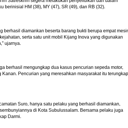
, Tim Satreskrim segera melakukan penyelidikan dan dalam
berinisial HM (38), MY (47), SR (49), dan RB (32).
ng berhasil diamankan beserta barang bukti berupa empat mesi
 kejahatan, serta satu unit mobil Kijang Inova yang digunakan
” ujarnya.
uga berhasil mengungkap dua kasus pencurian sepeda motor,
g Kanan. Pencurian yang meresahkan masyarakat itu terungka
camatan Suro, hanya satu pelaku yang berhasil diamankan,
persembunyiannya di Kota Subulussalam. Bersama pelaku juga
gkap Darmi.