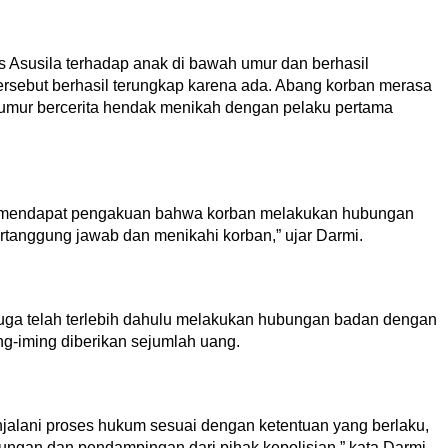
 Asusila terhadap anak di bawah umur dan berhasil
rsebut berhasil terungkap karena ada. Abang korban merasa
 umur bercerita hendak menikah dengan pelaku pertama
n mendapat pengakuan bahwa korban melakukan hubungan
rtanggung jawab dan menikahi korban,” ujar Darmi.
 juga telah terlebih dahulu melakukan hubungan badan dengan
ng-iming diberikan sejumlah uang.
jalani proses hukum sesuai dengan ketentuan yang berlaku,
ngan dan pendampingan dari pihak kepolisian,” kata Darmi.