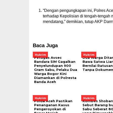
“Dengan pengungkapan ini, Polres Ace
terhadap Kepolisian di tengah-tengah 
mendatang,” demikian, tutup AKP Darm
Baca Juga
Hukrim
Hukrim
Petugas Avsec
Dua Warga Dita
Bandara SIM Gagalkan
Bawa Satwa Liar
Penyelundupan 900
Bernilai Ratusan
Gram Sabu, Pelaku Dua
Tanpa Dokume
Warga Bogor Kini
Diamankan di Polresta
Banda Aceh
Hukrim
Hukrim
Polda Aceh Pastikan
Kombes Shoba
Penanganan Kasus
Sebut Barang bu
Pengeroyokan di
Sabu Seberat 80