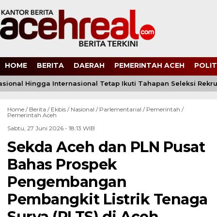
HOME
BERITA
DAERAH
PEMERINTAH ACEH
POLIT
asional Hingga Internasional Tetap Ikuti Tahapan Seleksi Rekrut
Home /
Berita
/
Ekbis
/
Nasional
/
Parlementarial
/
Pemerintah
/
Pemerintah Aceh
Sabtu, 27 Juni 2026 - 18:13 WIB
Sekda Aceh dan PLN Pusat
Bahas Prospek
Pengembangan
Pembangkit Listrik Tenaga
Surya (PLTS) di Aceh