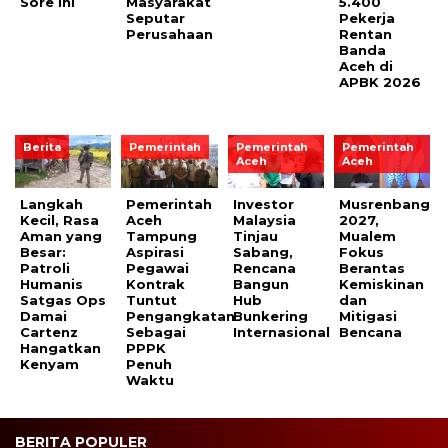
Sore Ini
Masyarakat
5.400
Seputar
Pekerja
Perusahaan
Rentan
Banda
Aceh di
APBK 2026
Berita
Pemerintah
Pemerintah
Pemerintah
Aceh
Aceh
Langkah
Pemerintah
Investor
Musrenbang
Kecil, Rasa
Aceh
Malaysia
2027,
Aman yang
Tampung
Tinjau
Mualem
Besar:
Aspirasi
Sabang,
Fokus
Patroli
Pegawai
Rencana
Berantas
Humanis
Kontrak
Bangun
Kemiskinan
Satgas Ops
Tuntut
Hub
dan
Damai
Pengangkatan
Bunkering
Mitigasi
Cartenz
Sebagai
Internasional
Bencana
Hangatkan
PPPK
Kenyam
Penuh
Waktu
BERITA POPULER