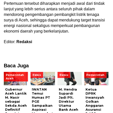
Pertemuan tersebut diharapkan menjadi awal dari tindak
lanjut yang lebih serius antara seluruh pihak dalam
mendorong pengembangan pembangkit listrik tenaga
surya di Aceh, sehingga dapat mendukung target transisi
energi nasional sekaligus memperkuat pembangunan
ekonomi daerah yang berkelanjutan.
Editor:
Redaksi
Baca Juga
Pemerintah
Ekbis
Ekbis
Pemerintah
Aceh
Gubernur
IWATAN
M. Hendra
Ketua
Aceh Lantik
Temui
Supardi
DPRK
M. Nasir
Humas PT
Jadi Plt.
Irwansyah
sebagai
PGE
Direktur
Golkan
Sekda Aceh
Sampaikan
Utama
Anggaran
Definitif
Aspirasi
Bank Aceh
Asuransi