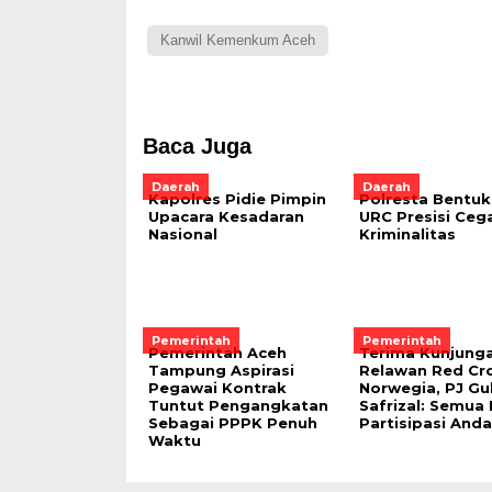
Kanwil Kemenkum Aceh
Baca Juga
Daerah
Daerah
Kapolres Pidie Pimpin
Polresta Bentuk
Upacara Kesadaran
URC Presisi Ceg
Nasional
Kriminalitas
Pemerintah
Pemerintah
Pemerintah Aceh
Terima Kunjung
Tampung Aspirasi
Relawan Red Cr
Pegawai Kontrak
Norwegia, PJ Gu
Tuntut Pengangkatan
Safrizal: Semua
Sebagai PPPK Penuh
Partisipasi Anda
Waktu