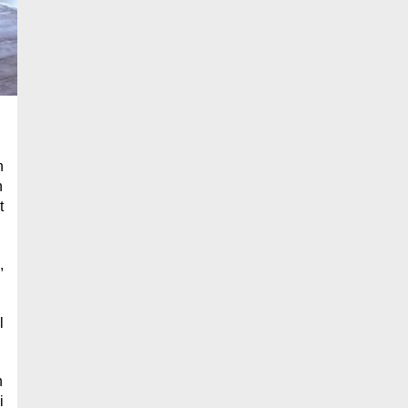
h
n
t
,
l
n
i