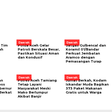
Daerah
Daerah
 Tim
Polda Aceh Gelar
Satgas Gulbencal dan
ah
Patroli Berskala Besar,
Koramil 01/Bandar
Pastikan Situasi Aman
Perkuat Jembatan
dan Kondusif
Aramco dengan
Pemasangan Turap
Daerah
Daerah
an
Polres Aceh Tamiang
Jumat Berkah, Kodam
oss
Tetap Layani
Iskandar Muda Bagikan
bernur
Masyarakat Meski
373 Paket Makanan
 Berkat
Mako Berlumpur
Gratis untuk Warga
Akibat Banjir