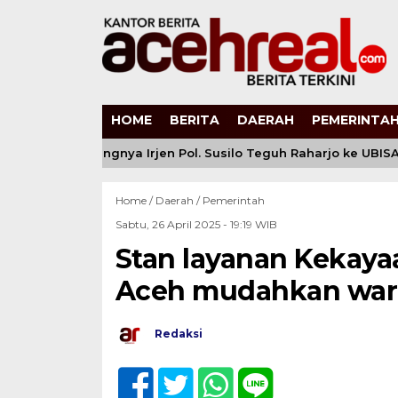
HOME
BERITA
DAERAH
PEMERINTAH
lri: Bergabungnya Irjen Pol. Susilo Teguh Raharjo ke UBISA Per
Home /
Daerah
/
Pemerintah
Sabtu, 26 April 2025 - 19:19 WIB
Stan layanan Kekay
Aceh mudahkan warg
Redaksi