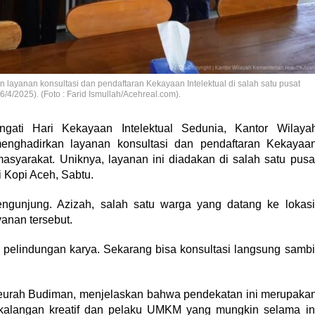
ayanan konsultasi dan pendaftaran Kekayaan Intelektual di salah satu pusat
4/2025). (Foto : Farid Ismullah/Acehreal.com).
ti Hari Kekayaan Intelektual Sedunia, Kantor Wilaya
ghadirkan layanan konsultasi dan pendaftaran Kekayaa
masyarakat. Uniknya, layanan ini diadakan di salah satu pusa
 Kopi Aceh, Sabtu.
 pengunjung. Azizah, salah satu warga yang datang ke lokasi
anan tersebut.
pelindungan karya. Sekarang bisa konsultasi langsung sambi
urah Budiman, menjelaskan bahwa pendekatan ini merupaka
 kalangan kreatif dan pelaku UMKM yang mungkin selama in