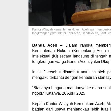
Kantor Wilayah Kementerian Hukum Aceh saat memberikan l
tongkrongan yakni Dkupi Kopi Aceh, Banda Aceh, Sabtu (26/
Banda Aceh
– Dalam rangka memperinga
Kementerian Hukum (Kemenkum) Aceh men
Intelektual (KI) secara langsung di tengah 
tongkrongan warga Banda Aceh, yakni Dkupi
Inisiatif tersebut disambut antusias oleh
mengaku terbantu dengan kehadiran stan lay
“Biasanya bingung mau tanya ke mana soal 
ngopi,” Katanya, 26 April 2025
Kepala Kantor Wilayah Kemenkum Aceh, Me
bagian dari upaya menjangkau lebih luas