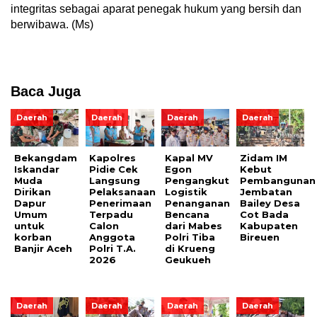
integritas sebagai aparat penegak hukum yang bersih dan
berwibawa. (Ms)
Baca Juga
Daerah
Daerah
Daerah
Daerah
Bekangdam
Kapolres
Kapal MV
Zidam IM
Iskandar
Pidie Cek
Egon
Kebut
Muda
Langsung
Pengangkut
Pembangunan
Dirikan
Pelaksanaan
Logistik
Jembatan
Dapur
Penerimaan
Penanganan
Bailey Desa
Umum
Terpadu
Bencana
Cot Bada
untuk
Calon
dari Mabes
Kabupaten
korban
Anggota
Polri Tiba
Bireuen
Banjir Aceh
Polri T.A.
di Krueng
2026
Geukueh
Daerah
Daerah
Daerah
Daerah