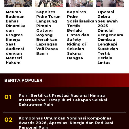
Meurah
Kapolres
Kapolres
Operasi
Budiman
Pidie Turun
Pidie
Zebra
Bahas
Langsung
Sosialisasikan
Seulawah
Dinamika
Pimpin
Tertib
2025
dan
Gotong
Berlalu
Dimulai,
Progres
Royong
Lintas dan
Pengendara
Kinerja
Bersihkan
Safety
Diimbau
Saat
Lapangan
Riding di
Lengkapi
Audiensi
Voli Pasca
Sekolah
Surat dan
dengan
Banjir
Sukma
Tertib
Menteri
Bangsa
Berlalu
Hukum
Lintas
BERITA POPULER
Polri: Sertifikat Prestasi Nasional Hingga
Internasional Tetap Ikuti Tahapan Seleksi
Rekrutmen Polri
Kompolnas Umumkan Nominasi Kompolnas
Awards 2026, Apresiasi Kinerja dan Dedikasi
Personel Polri