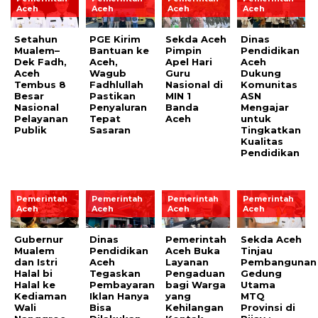
Aceh
Aceh
Aceh
Aceh
Setahun
PGE Kirim
Sekda Aceh
Dinas
Mualem–
Bantuan ke
Pimpin
Pendidikan
Dek Fadh,
Aceh,
Apel Hari
Aceh
Aceh
Wagub
Guru
Dukung
Tembus 8
Fadhlullah
Nasional di
Komunitas
Besar
Pastikan
MIN 1
ASN
Nasional
Penyaluran
Banda
Mengajar
Pelayanan
Tepat
Aceh
untuk
Publik
Sasaran
Tingkatkan
Kualitas
Pendidikan
Pemerintah
Pemerintah
Pemerintah
Pemerintah
Aceh
Aceh
Aceh
Aceh
Gubernur
Dinas
Pemerintah
Sekda Aceh
Mualem
Pendidikan
Aceh Buka
Tinjau
dan Istri
Aceh
Layanan
Pembangunan
Halal bi
Tegaskan
Pengaduan
Gedung
Halal ke
Pembayaran
bagi Warga
Utama
Kediaman
Iklan Hanya
yang
MTQ
Wali
Bisa
Kehilangan
Provinsi di