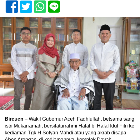
Bireuen
– Wakil Gubernur Aceh Fadhlullah, betsama sang
istri Mukarramah, bersilaturrahmi Halal bi Halal Idul Fitri ke
kediaman Tgk H Sofyan Mahdi atau yang akrab disapa
Abon Arongan, di kediamannya komplek Dayah