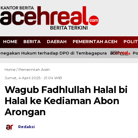
HOME
BERITA
DAERAH
PEMERINTAH ACEH
POLIT
egakan Hukum terhadap DPO di Tembagapura
Polri
Home /
Pemerintah Aceh
Jumat, 4 April 2025 - 21:04 WIB
Wagub Fadhlullah Halal bi
Halal ke Kediaman Abon
Arongan
Redaksi