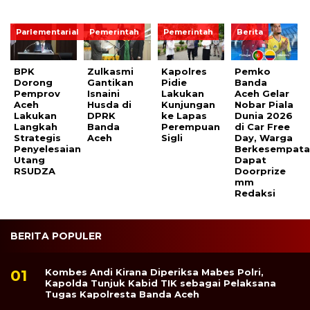
Parlementarial
Pemerintah
Pemerintah
Berita
BPK
Zulkasmi
Kapolres
Pemko
Dorong
Gantikan
Pidie
Banda
Pemprov
Isnaini
Lakukan
Aceh Gelar
Aceh
Husda di
Kunjungan
Nobar Piala
Lakukan
DPRK
ke Lapas
Dunia 2026
Langkah
Banda
Perempuan
di Car Free
Strategis
Aceh
Sigli
Day, Warga
Penyelesaian
Berkesempat
Utang
Dapat
RSUDZA
Doorprize
mm
Redaksi
BERITA POPULER
Kombes Andi Kirana Diperiksa Mabes Polri,
Kapolda Tunjuk Kabid TIK sebagai Pelaksana
Tugas Kapolresta Banda Aceh