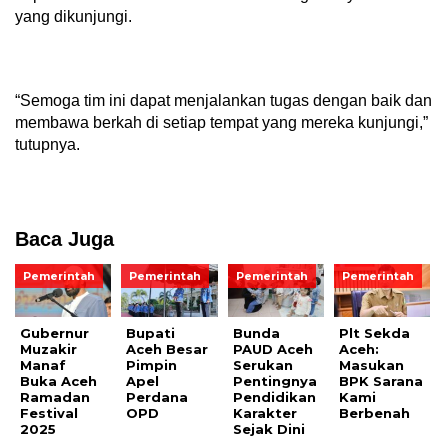
yang dikunjungi.
“Semoga tim ini dapat menjalankan tugas dengan baik dan
membawa berkah di setiap tempat yang mereka kunjungi,”
tutupnya.
Baca Juga
Pemerintah
Pemerintah
Pemerintah
Pemerintah
Gubernur
Bupati
Bunda
Plt Sekda
Muzakir
Aceh Besar
PAUD Aceh
Aceh:
Manaf
Pimpin
Serukan
Masukan
Buka Aceh
Apel
Pentingnya
BPK Sarana
Ramadan
Perdana
Pendidikan
Kami
Festival
OPD
Karakter
Berbenah
2025
Sejak Dini