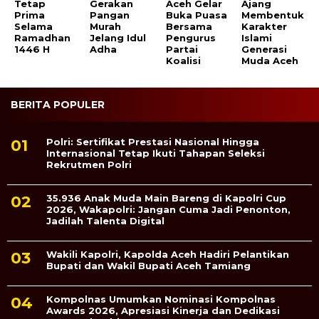
Tetap
Gerakan
Aceh Gelar
Ajang
Prima
Pangan
Buka Puasa
Membentuk
Selama
Murah
Bersama
Karakter
Ramadhan
Jelang Idul
Pengurus
Islami
1446 H
Adha
Partai
Generasi
Koalisi
Muda Aceh
BERITA POPULER
Polri: Sertifikat Prestasi Nasional Hingga
Internasional Tetap Ikuti Tahapan Seleksi
Rekrutmen Polri
35.936 Anak Muda Main Bareng di Kapolri Cup
2026, Wakapolri: Jangan Cuma Jadi Penonton,
Jadilah Talenta Digital
Wakili Kapolri, Kapolda Aceh Hadiri Pelantikan
Bupati dan Wakil Bupati Aceh Tamiang
Kompolnas Umumkan Nominasi Kompolnas
Awards 2026, Apresiasi Kinerja dan Dedikasi