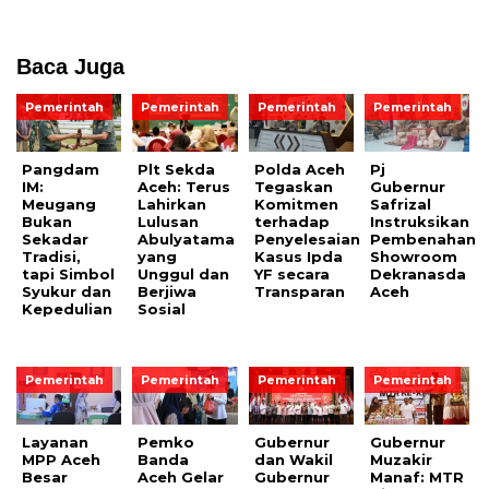
Baca Juga
Pemerintah
Pemerintah
Pemerintah
Pemerintah
Pangdam
Plt Sekda
Polda Aceh
Pj
IM:
Aceh: Terus
Tegaskan
Gubernur
Meugang
Lahirkan
Komitmen
Safrizal
Bukan
Lulusan
terhadap
Instruksikan
Sekadar
Abulyatama
Penyelesaian
Pembenahan
Tradisi,
yang
Kasus Ipda
Showroom
tapi Simbol
Unggul dan
YF secara
Dekranasda
Syukur dan
Berjiwa
Transparan
Aceh
Kepedulian
Sosial
Pemerintah
Pemerintah
Pemerintah
Pemerintah
Layanan
Pemko
Gubernur
Gubernur
MPP Aceh
Banda
dan Wakil
Muzakir
Besar
Aceh Gelar
Gubernur
Manaf: MTR