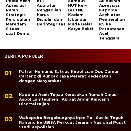
Polda Aceh
KPT;
Sambut
Ali Basrah
Apresiasi
Aparatur
HUT ke –
Apresiasi
Peran
Pengadilan
80 TNI,
Kapolda
Strategis
harus
Kodam
Aceh atas
Pers dalam
Disiplin dan
Iskandar
Pengerahan
Meredam
Berintegritas
Muda Gelar
K9 ke
Situasi
Karya Bakti
Perbatasan
saat Demo
Aceh
Tenggara
BERITA POPULER
Patroli Humanis Satgas Kepolisian Ops Damai
Cartenz di Puncak Jaya Pererat Kedekatan
dengan Masyarakat
Kapolda Aceh Tinjau Kerusakan Rumah Dinas
Aspol Lamteumen I Akibat Angin Kencang
Disertai Hujan
Wakapolri: Bergabungnya Irjen Pol. Susilo Teguh
Raharjo ke UBISA Perkuat Jejaring Nasional Pusat
Studi Kepolisian