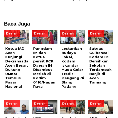
Baca Juga
Daerah
Daerah
Daerah
Daerah
Ketua IAD
Pangdam
Lestarikan
Satgas
Aceh
IM dan
Budaya
Gulbencal
Kunjungi
Ketua
Lokal,
Kodam IM
Dekranasda
persit KCK
Kodam
Bersihkan
Aceh Besar,
Daerah IM
Iskandar
Sekolah
Dukung
Disambut
Muda Gelar
Terdampak
UMKM
Meriah di
Tradisi
Banjir di
Tembus
Kodim
Meugang di
Aceh
Pasar
0116/Nagan
Blang
Tamiang
Nasional
Raya
Padang
Daerah
Daerah
Daerah
Daerah