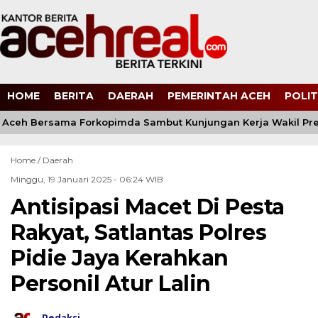
HOME
BERITA
DAERAH
PEMERINTAH ACEH
POLIT
Aceh Bersama Forkopimda Sambut Kunjungan Kerja Wakil Pres
Home /
Daerah
Minggu, 19 Januari 2025 - 06:24 WIB
Antisipasi Macet Di Pesta
Rakyat, Satlantas Polres
Pidie Jaya Kerahkan
Personil Atur Lalin
Redaksi