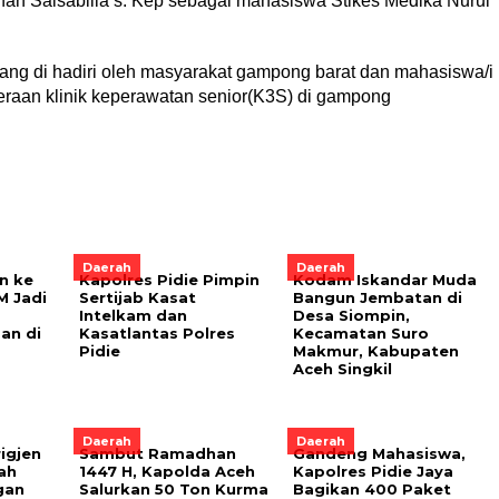
ihan Salsabilla s. Kep sebagai mahasiswa Stikes Medika Nurul
yang di hadiri oleh masyarakat gampong barat dan mahasiswa/i
raan klinik keperawatan senior(K3S) di gampong
Daerah
Daerah
un ke
Kapolres Pidie Pimpin
Kodam Iskandar Muda
M Jadi
Sertijab Kasat
Bangun Jembatan di
Intelkam dan
Desa Siompin,
an di
Kasatlantas Polres
Kecamatan Suro
Pidie
Makmur, Kabupaten
Aceh Singkil
Daerah
Daerah
igjen
Sambut Ramadhan
Gandeng Mahasiswa,
ah
1447 H, Kapolda Aceh
Kapolres Pidie Jaya
gan
Salurkan 50 Ton Kurma
Bagikan 400 Paket