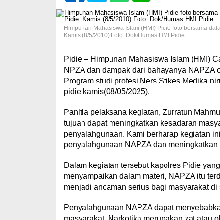
Himpunan Mahasiswa Islam (HMI) Pidie foto bersama dal
Kamis (8/5/2010).Foto: Dok/Humas HMI Pidie
Pidie – Himpunan Mahasiswa Islam (HMI) Cab
NPZA dan dampak dari bahayanya NAPZA ole
Program studi profesi Ners Stikes Medika ni
pidie.kamis(08/05/2025).
Panitia pelaksana kegiatan, Zurratun Mahm
tujuan dapat meningkatkan kesadaran mas
penyalahgunaan. Kami berharap kegiatan in
penyalahgunaan NAPZA dan meningkatkan k
Dalam kegiatan tersebut kapolres Pidie yang
menyampaikan dalam materi, NAPZA itu terdiri
menjadi ancaman serius bagi masyarakat di s
Penyalahgunaan NAPZA dapat menyebabkan b
masyarakat. Narkotika merupakan zat atau oba