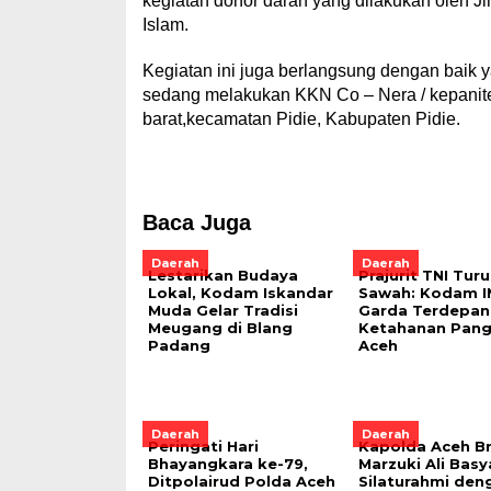
kegiatan donor darah yang dilakukan oleh J
Islam.
Kegiatan ini juga berlangsung dengan baik 
sedang melakukan KKN Co – Nera / kepanite
barat,kecamatan Pidie, Kabupaten Pidie.
Baca Juga
Daerah
Daerah
Lestarikan Budaya
Prajurit TNI Tur
Lokal, Kodam Iskandar
Sawah: Kodam I
Muda Gelar Tradisi
Garda Terdepan
Meugang di Blang
Ketahanan Pang
Padang
Aceh
Daerah
Daerah
Peringati Hari
Kapolda Aceh Br
Bhayangkara ke-79,
Marzuki Ali Basy
Ditpolairud Polda Aceh
Silaturahmi den