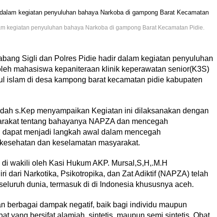
am kegiatan penyuluhan bahaya Narkoba di gampong Barat Kecamatan Pidie.
ang Sigli dan Polres Pidie hadir dalam kegiatan penyuluhan
h mahasiswa kepaniteraan klinik keperawatan senior(K3S)
rul islam di desa kampong barat kecamatan pidie kabupaten
udah s.Kep menyampaikan Kegiatan ini dilaksanakan dengan
yarakat tentang bahayanya NAPZA dan mencegah
i dapat menjadi langkah awal dalam mencegah
esehatan dan keselamatan masyarakat.
 di wakili oleh Kasi Hukum AKP. Mursal,S,H,.M.H
 dari Narkotika, Psikotropika, dan Zat Adiktif (NAPZA) telah
eluruh dunia, termasuk di di Indonesia khususnya aceh.
erbagai dampak negatif, baik bagi individu maupun
t yang bersifat alamiah, sintetis, maupun semi sintetis. Obat