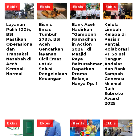
Ekbis
Ekbis
Ekbis
Ekbis
Layanan
Bisnis
Bank Aceh
Kelola
Pulih 100%,
Emas
Hadirkan
Limbah
BSI
Tumbuh
“Gampong
Kelapa di
Pastikan
278%, BSI
Ramadhan
Pesisir
Operasional
Aceh
in Action
Pantai,
dan
Gencarkan
2026” di
Kolaborasi
Transaksi
layanan
Masjid
PT Solusi
Nasabah di
Cicil Emas
Raya
Bangun
Aceh
untuk
Baiturrahman,
Andalas
Kembali
Solusi
Dapatkan
dan Bank
Normal
Pengelolaan
Promo
Sampah
Keuangan
Belanja
Generasi
Hanya Rp. 1
Milenial
Raih
Subroto
Award
2025
Ekbis
Ekbis
Berita
Ekbis