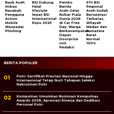
Bank Aceh
BSI Dukung
Pemko
91% BSI
Imbau
Halal
Banda
Regional
Nasabah
lifestyle
Aceh Gelar
Aceh Sudah
Pengguna
lewat BSI
Nobar Piala
Beroperasi
Action
International
Dunia 2026
Terbatas,
Mobile
Expo 2025
di Car Free
Wilayah
Waspadai
Day, Warga
Medan dan
Phishing
Berkesempatan
Sumatera
Dapat
Barat
Doorprize
Normal
mm
100%
Redaksi
BERITA POPULER
Polri: Sertifikat Prestasi Nasional Hingga
Internasional Tetap Ikuti Tahapan Seleksi
Rekrutmen Polri
Kompolnas Umumkan Nominasi Kompolnas
Awards 2026, Apresiasi Kinerja dan Dedikasi
Personel Polri