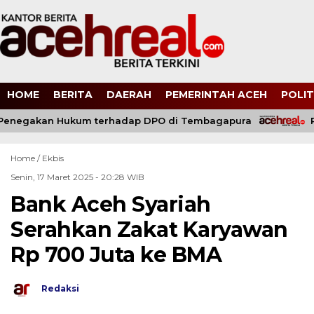
HOME
BERITA
DAERAH
PEMERINTAH ACEH
POLIT
negakan Hukum terhadap DPO di Tembagapura
Pol
Home /
Ekbis
Senin, 17 Maret 2025 - 20:28 WIB
Bank Aceh Syariah
Serahkan Zakat Karyawan
Rp 700 Juta ke BMA
Redaksi