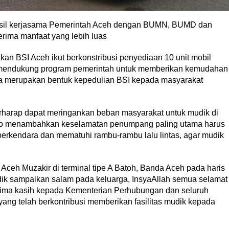
hasil kerjasama Pemerintah Aceh dengan BUMN, BUMD dan
rima manfaat yang lebih luas
n BSI Aceh ikut berkonstribusi penyediaan 10 unit mobil
ka mendukung program pemerintah untuk memberikan kemudahan
juga merupakan bentuk kepedulian BSI kepada masyarakat
berharap dapat meringankan beban masyarakat untuk mudik di
o menambahkan keselamatan penumpang paling utama harus
 berkendara dan mematuhi rambu-rambu lalu lintas, agar mudik
 Aceh Muzakir di terminal tipe A Batoh, Banda Aceh pada haris
ik sampaikan salam pada keluarga, InsyaAllah semua selamat
erima kasih kepada Kementerian Perhubungan dan seluruh
g telah berkontribusi memberikan fasilitas mudik kepada