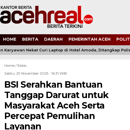
HOME
BERITA
DAERAH
PEMERINTAH ACEH
POLIT
Karyawan Nekat Curi Laptop di Hotel Amoda, Ditangkap Polisi
Home /
Ekbis
Sabtu, 29 November 2025 - 16:31 WIB
BSI Serahkan Bantuan
Tanggap Darurat untuk
Masyarakat Aceh Serta
Percepat Pemulihan
Layanan