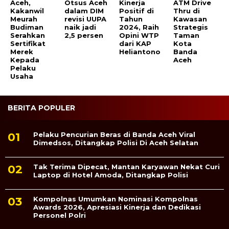
Aceh,
Otsus Aceh
Kinerja
ATM Drive
Kakanwil
dalam DIM
Positif di
Thru di
Meurah
revisi UUPA
Tahun
Kawasan
Budiman
naik jadi
2024, Raih
Strategis
Serahkan
2,5 persen
Opini WTP
Taman
Sertifikat
dari KAP
Kota
Merek
Heliantono
Banda
Kepada
Aceh
Pelaku
Usaha
BERITA POPULER
Pelaku Pencurian Beras di Banda Aceh Viral
Dimedsos, Ditangkap Polisi Di Aceh Selatan
Tak Terima Dipecat, Mantan Karyawan Nekat Curi
Laptop di Hotel Amoda, Ditangkap Polisi
Kompolnas Umumkan Nominasi Kompolnas
Awards 2026, Apresiasi Kinerja dan Dedikasi
Personel Polri