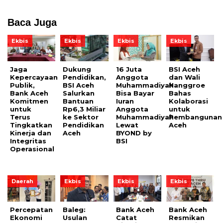
Baca Juga
Ekbis
Ekbis
Ekbis
Ekbis
Jaga
Dukung
16 Juta
BSI Aceh
Kepercayaan
Pendidikan,
Anggota
dan Wali
Publik,
BSI Aceh
Muhammadiyah
Nanggroe
Bank Aceh
Salurkan
Bisa Bayar
Bahas
Komitmen
Bantuan
Iuran
Kolaborasi
untuk
Rp6,3 Miliar
Anggota
untuk
Terus
ke Sektor
Muhammadiyah
Pembangunan
Tingkatkan
Pendidikan
Lewat
Aceh
Kinerja dan
Aceh
BYOND by
Integritas
BSI
Operasional
Daerah
Ekbis
Ekbis
Ekbis
Percepatan
Baleg:
Bank Aceh
Bank Aceh
Ekonomi
Usulan
Catat
Resmikan