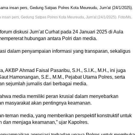
insan pers, Gedung Satpas Polres Kota Meureudu, Jum'at (24/1/2025). Foto/Ms.
forum diskusi Jum’at Curhat pada 24 Januari 2025 di Aula
mempererat hubungan antara Polri dan media.
rasi dalam penyampaian informasi yang transparan, sekaligus
, AKBP Ahmad Faisal Pasaribu, S.H., S.I.K., M.H., ini juga
Saut Hamonangan, S.E., M.M., Pejabat Utama Polres, serta
 sejumlah jurnalis dari berbagai media.
hwa media memiliki peran krusial dalam menyebarkan
ran masyarakat akan pentingnya keamanan.
-teman media, yang memberikan perspektif konstruktif untuk
n dan menjaga keamanan,” ujar Kapolres.
enyampaikan apresiasi terhadap upaya Polres untuk membuka