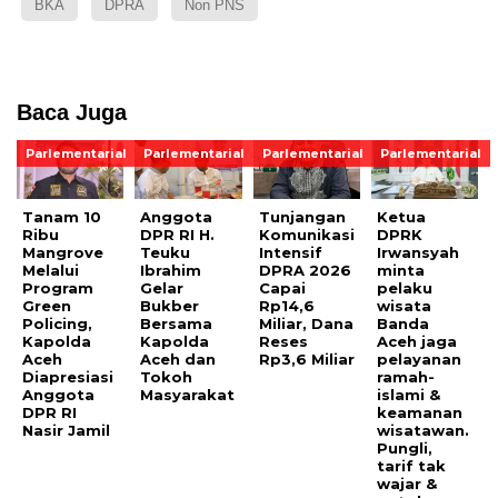
BKA
DPRA
Non PNS
Baca Juga
Parlementarial
Parlementarial
Parlementarial
Parlementarial
Tanam 10
Anggota
Tunjangan
Ketua
Ribu
DPR RI H.
Komunikasi
DPRK
Mangrove
Teuku
Intensif
Irwansyah
Melalui
Ibrahim
DPRA 2026
minta
Program
Gelar
Capai
pelaku
Green
Bukber
Rp14,6
wisata
Policing,
Bersama
Miliar, Dana
Banda
Kapolda
Kapolda
Reses
Aceh jaga
Aceh
Aceh dan
Rp3,6 Miliar
pelayanan
Diapresiasi
Tokoh
ramah-
Anggota
Masyarakat
islami &
DPR RI
keamanan
Nasir Jamil
wisatawan.
Pungli,
tarif tak
wajar &