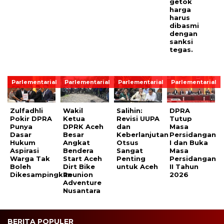
getok
harga
harus
dibasmi
dengan
sanksi
tegas.
Parlementarial
Parlementarial
Parlementarial
Parlementarial
Zulfadhli
Wakil
Salihin:
DPRA
Pokir DPRA
Ketua
Revisi UUPA
Tutup
Punya
DPRK Aceh
dan
Masa
Dasar
Besar
Keberlanjutan
Persidangan
Hukum
Angkat
Otsus
I dan Buka
Aspirasi
Bendera
Sangat
Masa
Warga Tak
Start Aceh
Penting
Persidangan
Boleh
Dirt Bike
untuk Aceh
II Tahun
Dikesampingkan
Reunion
2026
Adventure
Nusantara
BERITA POPULER