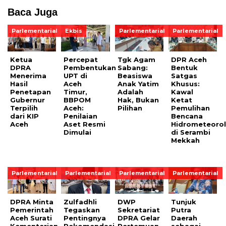
Baca Juga
Parlementarial
Ekbis
Parlementarial
Parlementarial
Ketua
Percepat
Tgk Agam
DPR Aceh
DPRA
Pembentukan
Sabang:
Bentuk
Menerima
UPT di
Beasiswa
Satgas
Hasil
Aceh
Anak Yatim
Khusus:
Penetapan
Timur,
Adalah
Kawal
Gubernur
BBPOM
Hak, Bukan
Ketat
Terpilih
Aceh:
Pilihan
Pemulihan
dari KIP
Penilaian
Bencana
Aceh
Aset Resmi
Hidrometeorol
Dimulai
di Serambi
Mekkah
Parlementarial
Parlementarial
Parlementarial
Parlementarial
DPRA Minta
Zulfadhli
DWP
Tunjuk
Pemerintah
Tegaskan
Sekretariat
Putra
Aceh Surati
Pentingnya
DPRA Gelar
Daerah