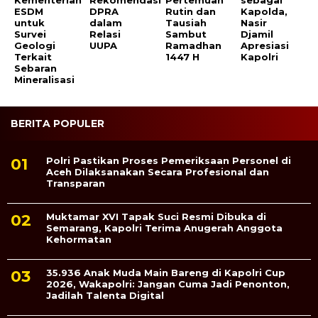
Kementerian
Rekomendasi
Pertemuan
sebagai
ESDM
DPRA
Rutin dan
Kapolda,
untuk
dalam
Tausiah
Nasir
Survei
Relasi
Sambut
Djamil
Geologi
UUPA
Ramadhan
Apresiasi
Terkait
1447 H
Kapolri
Sebaran
Mineralisasi
BERITA POPULER
Polri Pastikan Proses Pemeriksaan Personel di
Aceh Dilaksanakan Secara Profesional dan
Transparan
Muktamar XVI Tapak Suci Resmi Dibuka di
Semarang, Kapolri Terima Anugerah Anggota
Kehormatan
35.936 Anak Muda Main Bareng di Kapolri Cup
2026, Wakapolri: Jangan Cuma Jadi Penonton,
Jadilah Talenta Digital