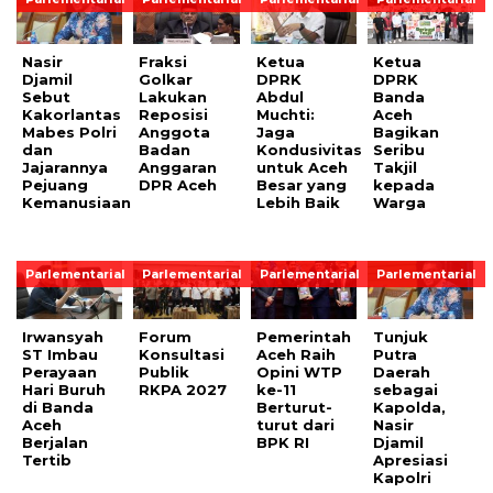
Nasir
Fraksi
Ketua
Ketua
Djamil
Golkar
DPRK
DPRK
Sebut
Lakukan
Abdul
Banda
Kakorlantas
Reposisi
Muchti:
Aceh
Mabes Polri
Anggota
Jaga
Bagikan
dan
Badan
Kondusivitas
Seribu
Jajarannya
Anggaran
untuk Aceh
Takjil
Pejuang
DPR Aceh
Besar yang
kepada
Kemanusiaan
Lebih Baik
Warga
Parlementarial
Parlementarial
Parlementarial
Parlementarial
Irwansyah
Forum
Pemerintah
Tunjuk
ST Imbau
Konsultasi
Aceh Raih
Putra
Perayaan
Publik
Opini WTP
Daerah
Hari Buruh
RKPA 2027
ke-11
sebagai
di Banda
Berturut-
Kapolda,
Aceh
turut dari
Nasir
Berjalan
BPK RI
Djamil
Tertib
Apresiasi
Kapolri