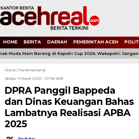
HOME
BERITA
DAERAH
PEMERINTAH ACEH
POLIT
ak Muda Main Bareng di Kapolri Cup 2026, Wakapolri: Jangan C
Home /
Parlementarial
Selasa, 11 Maret 2025 - 07:56 WIB
DPRA Panggil Bappeda
dan Dinas Keuangan Bahas
Lambatnya Realisasi APBA
2025
Redaksi