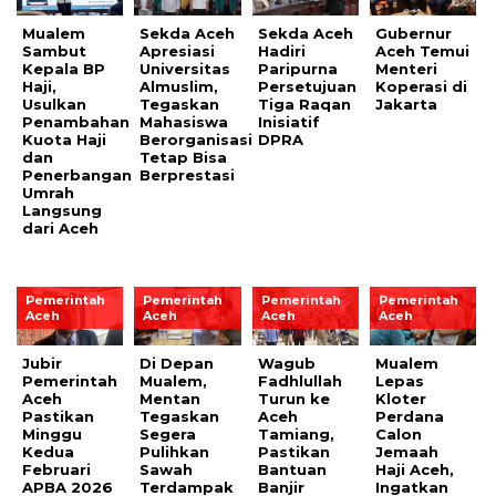
Mualem
Sekda Aceh
Sekda Aceh
Gubernur
Sambut
Apresiasi
Hadiri
Aceh Temui
Kepala BP
Universitas
Paripurna
Menteri
Haji,
Almuslim,
Persetujuan
Koperasi di
Usulkan
Tegaskan
Tiga Raqan
Jakarta
Penambahan
Mahasiswa
Inisiatif
Kuota Haji
Berorganisasi
DPRA
dan
Tetap Bisa
Penerbangan
Berprestasi
Umrah
Langsung
dari Aceh
Pemerintah
Pemerintah
Pemerintah
Pemerintah
Aceh
Aceh
Aceh
Aceh
Jubir
Di Depan
Wagub
Mualem
Pemerintah
Mualem,
Fadhlullah
Lepas
Aceh
Mentan
Turun ke
Kloter
Pastikan
Tegaskan
Aceh
Perdana
Minggu
Segera
Tamiang,
Calon
Kedua
Pulihkan
Pastikan
Jemaah
Februari
Sawah
Bantuan
Haji Aceh,
APBA 2026
Terdampak
Banjir
Ingatkan